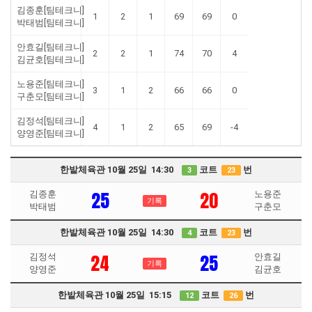
김종훈[팀테크니]
1
2
1
69
69
0
박태범[팀테크니]
안효길[팀테크니]
2
2
1
74
70
4
김균호[팀테크니]
노용준[팀테크니]
3
1
2
66
66
0
구춘모[팀테크니]
김정석[팀테크니]
4
1
2
65
69
-4
양영준[팀테크니]
한밭체육관 10월 25일 14:30
코트
번
3
23
25
20
김종훈
노용준
기록
박태범
구춘모
한밭체육관 10월 25일 14:30
코트
번
4
23
24
25
김정석
안효길
기록
양영준
김균호
한밭체육관 10월 25일 15:15
코트
번
12
26