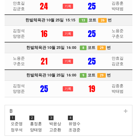
24
25
안효길
김종훈
기록
김균호
박태범
한밭체육관 10월 25일 15:15
코트
번
13
26
16
25
김정석
노용준
기록
양영준
구춘모
한밭체육관 10월 25일 16:00
코트
번
8
29
21
25
노용준
안효길
기록
구춘모
김균호
한밭체육관 10월 25일 16:00
코트
번
9
29
25
19
김정석
김종훈
기록
양영준
박태범
B
1
2
3
4
오준영
홍정훈
박윤상
유영수
정우석
양태영
고준환
조경준