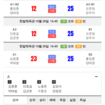
A1-B2
A2-B1
12
25
결승
홍정훈
오준영
기록
양태영
정우석
한밭체육관 10월 25일 16:45
코트
번
11
32
A2
B1
12
25
4 강
안효길
오준영
기록
김균호
정우석
한밭체육관 10월 25일 16:45
코트
번
10
32
A1
B2
23
25
4 강
김종훈
홍정훈
기록
박태범
양태영
A
1
2
3
4
김종훈
안효길
노용준
김정석
박태범
김균호
구춘모
양영준
선수
순위
승리
패배
득점
실점
득실