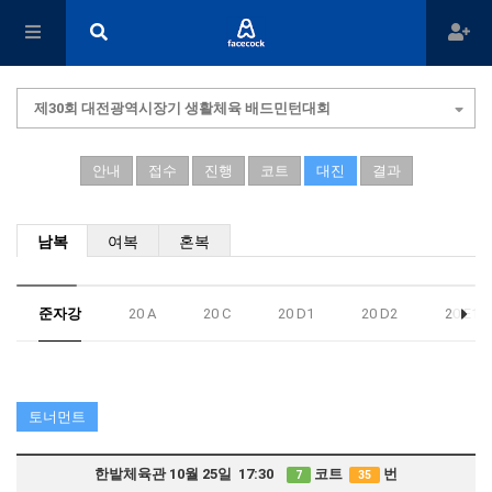
제30회 대전광역시장기 생활체육 배드민턴대회
안내
접수
진행
코트
대진
결과
남복
여복
혼복
준자강
20 A
20 C
20 D1
20 D2
20 E1
토너먼트
한밭체육관 10월 25일 17:30
코트
번
7
35