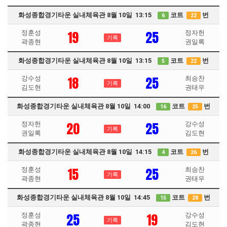
화성종합경기타운 실내체육관 8월 10일 13:15
코트
번
6
22
19
25
정훈성
정자헌
기록
곽종현
권일록
화성종합경기타운 실내체육관 8월 10일 13:15
코트
번
5
22
18
25
강수성
최승찬
기록
김도현
권태우
화성종합경기타운 실내체육관 8월 10일 14:00
코트
번
16
25
20
25
정자헌
강수성
기록
권일록
김도현
화성종합경기타운 실내체육관 8월 10일 14:15
코트
번
4
26
15
25
정훈성
최승찬
기록
곽종현
권태우
화성종합경기타운 실내체육관 8월 10일 14:45
코트
번
15
28
25
19
정훈성
강수성
기록
곽종현
김도현