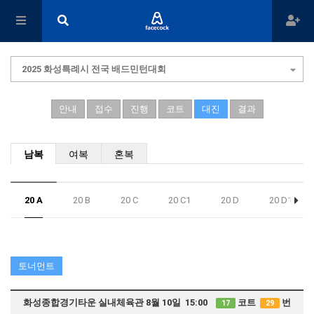
2025 화성특례시 전국 배드민턴대회
안내
접수
진행
코트
대진
결과
남복
여복
혼복
20 A
20 B
20 C
20 C1
20 D
20 D1
토너먼트
화성종합경기타운 실내체육관 8월 10일 15:00
코트
번
17
29