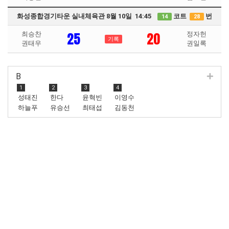
화성종합경기타운 실내체육관 8월 10일 14:45
코트
번
14
28
25
20
최승찬
정자헌
기록
권태우
권일록
B
1
2
3
4
성태진
한다
윤혁빈
이영수
하늘푸
유승선
최태섭
김동천
름