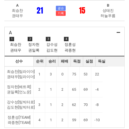
A
B
21
15
결승
최승찬
성태진
기록
권태우
하늘푸름
A
1
2
3
4
최승찬
정자헌
강수성
정훈성
권태우
권일록
김도현
곽종현
선수
순위
승리
패배
득점
실점
득실
최승찬[팀라이더]
1
3
0
75
53
22
권태우[팀라이더]
정자헌[배트콕]
2
1
2
65
69
-4
권일록[언노운]
강수성[팀빅터로]
3
1
2
62
70
-8
김도현[팀빅터로]
정훈성[TEAM]
4
1
2
59
69
-10
곽종현[TEAM]