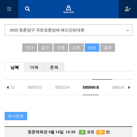
2025 청춘양구 국토정중앙배 배드민턴대회
안내
접수
진행
코트
대진
결과
남복
여복
혼복
5055 D2
5055 D3
5055 D4
505560 B
5560 A
토너먼트
청춘체육관 9월 14일 14:30
코트
번
3
23