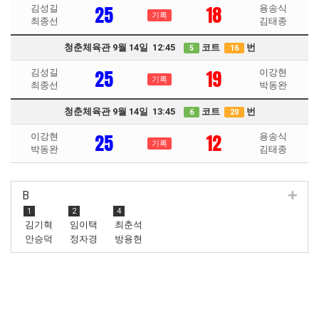
25
18
김성길
용송식
기록
최종선
김태종
청춘체육관 9월 14일 12:45
코트
번
5
16
25
19
김성길
이강현
기록
최종선
박동완
청춘체육관 9월 14일 13:45
코트
번
6
20
25
12
이강현
용송식
기록
박동완
김태종
B
1
2
4
김기혁
임이택
최춘석
안승덕
정자경
방용현