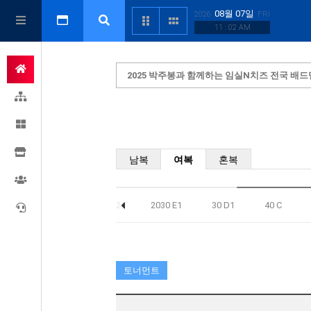
08월 07일
2026
FRI
11 : 02 AM
2025 박주봉과 함께하는 임실N치즈 전국 배
남복
여복
혼복
B
2030 C
2030 D2
2030 E1
30 D1
40 C
토너먼트