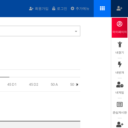
회원가입
로그인
추가메뉴
마이페이지
내경기
내번개
45 D1
45 D2
50 A
50 D1
5055 C
고등부
내게임
관심게시판