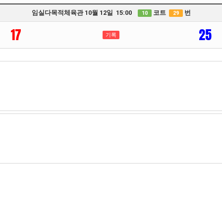
임실다목적체육관 10월 12일 15:00
코트
번
10
29
17
25
기록