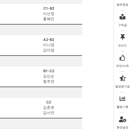
팔로윙글
C1-B2
이선영
홍혜진
구독글
A2-B2
이나영
핀보드
김미영
추천/비추
B1-C2
김선순
형주연
별점평가글
C2
김춘호
활동기록
김서연
환경설정