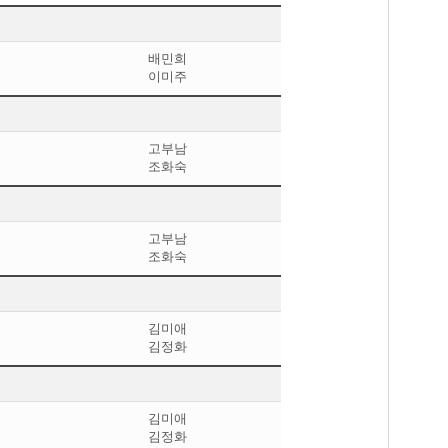
배민희
이미주
고부남
조화숙
고부남
조화숙
김미애
김정화
김미애
김정화