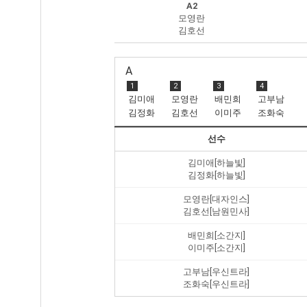
A2
모영란
김호선
A
1
2
3
4
김미애
모영란
배민희
고부남
김정화
김호선
이미주
조화숙
선수
김미애[하늘빛]
김정화[하늘빛]
모영란[대자인스]
김호선[남원민사]
배민희[소간지]
이미주[소간지]
고부남[우신트라]
조화숙[우신트라]