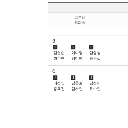
고부남
조화숙
B
1
2
3
김선순
이나영
김영성
형주연
김미영
표은실
C
1
2
3
이선영
김춘호
김선미
홍혜진
김서연
유수연