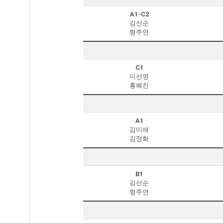
A1-C2
김선순
형주연
C1
이선영
홍혜진
A1
김미애
김정화
B1
김선순
형주연