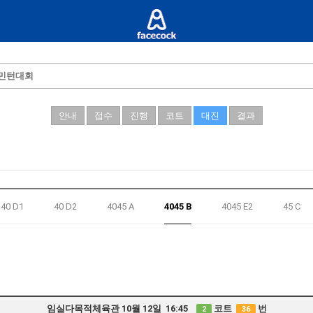
드민턴대회
안내
접수
진행
코트
대진
결과
40 D1
40 D2
4045 A
4045 B
4045 E2
45 C
임실다목적체육관 10월 12일 16:45
코트
번
2
36