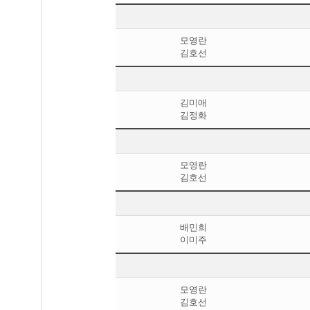
모영란
김호선
김미애
김정화
모영란
김호선
배민희
이미주
모영란
김호선