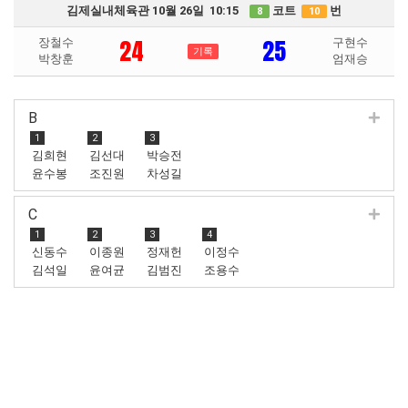
김제실내체육관 10월 26일 10:15
코트
번
8
10
24
25
장철수
구현수
기록
박창훈
엄재승
B
1
2
3
김희현
김선대
박승전
윤수봉
조진원
차성길
C
1
2
3
4
신동수
이종원
정재헌
이정수
김석일
윤여균
김범진
조용수