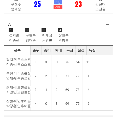
25
23
8 강
구현수
김선대
기록
엄재승
조진원
A
1
2
3
4
정지훈
구현수
최재상
장철수
정종신
엄재승
서영민
박창훈
선수
순위
승리
패배
득점
실점
득실
정지훈[훈스스포]
1
3
0
75
64
11
정종신[훈스스포]
구현수[수송클럽]
2
2
1
71
72
-1
엄재승[수송클럽]
최재상[모현클럽]
3
1
2
69
73
-4
서영민[모현클럽]
장철수[인후어울]
4
0
3
69
75
-6
박창훈[인후어울]