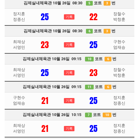
김제실내체육관 10월 26일 08:30
코트
번
5
3
25
22
정지훈
장철수
기록
정종신
박창훈
김제실내체육관 10월 26일 08:30
코트
번
6
3
23
25
최재상
구현수
기록
서영민
엄재승
김제실내체육관 10월 26일 09:15
코트
번
10
6
25
23
최재상
장철수
기록
서영민
박창훈
김제실내체육관 10월 26일 09:15
코트
번
11
6
21
25
구현수
정지훈
기록
엄재승
정종신
김제실내체육관 10월 26일 10:15
코트
번
7
10
21
25
최재상
정지훈
기록
서영민
정종신