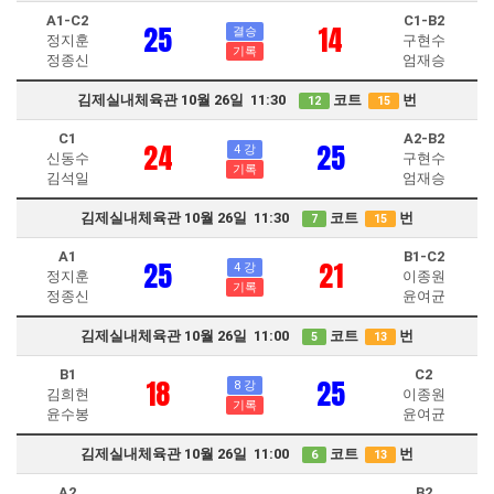
A1-C2
C1-B2
25
14
결승
정지훈
구현수
기록
정종신
엄재승
김제실내체육관 10월 26일 11:30
코트
번
12
15
C1
A2-B2
24
25
4 강
신동수
구현수
기록
김석일
엄재승
김제실내체육관 10월 26일 11:30
코트
번
7
15
A1
B1-C2
25
21
4 강
정지훈
이종원
기록
정종신
윤여균
김제실내체육관 10월 26일 11:00
코트
번
5
13
B1
C2
18
25
8 강
김희현
이종원
기록
윤수봉
윤여균
김제실내체육관 10월 26일 11:00
코트
번
6
13
A2
B2