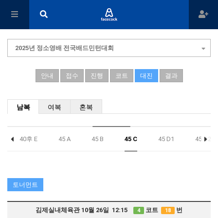
2025년 정소영배 전국배드민턴대회
안내
접수
진행
코트
대진
결과
남복
여복
혼복
40후 E
45 A
45 B
45 C
45 D1
45 D2
토너먼트
김제실내체육관 10월 26일 12:15
코트
번
4
18