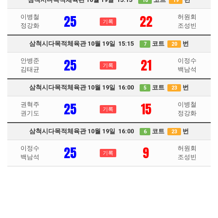
10
19
25
22
이병철
허원회
기록
정강화
조성빈
삼척시다목적체육관 10월 19일 15:15
코트
번
7
20
25
21
안병준
이정수
기록
김태균
백남석
삼척시다목적체육관 10월 19일 16:00
코트
번
5
23
25
15
권혁주
이병철
기록
권기도
정강화
삼척시다목적체육관 10월 19일 16:00
코트
번
6
23
25
9
이정수
허원회
기록
백남석
조성빈