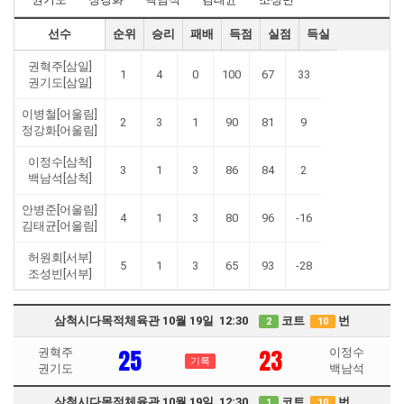
선수
순위
승리
패배
득점
실점
득실
권혁주[삼일]
1
4
0
100
67
33
권기도[삼일]
이병철[어울림]
2
3
1
90
81
9
정강화[어울림]
이정수[삼척]
3
1
3
86
84
2
백남석[삼척]
안병준[어울림]
4
1
3
80
96
-16
김태균[어울림]
허원회[서부]
5
1
3
65
93
-28
조성빈[서부]
삼척시다목적체육관 10월 19일 12:30
코트
번
2
10
25
23
권혁주
이정수
기록
권기도
백남석
삼척시다목적체육관 10월 19일 12:30
코트
번
1
10