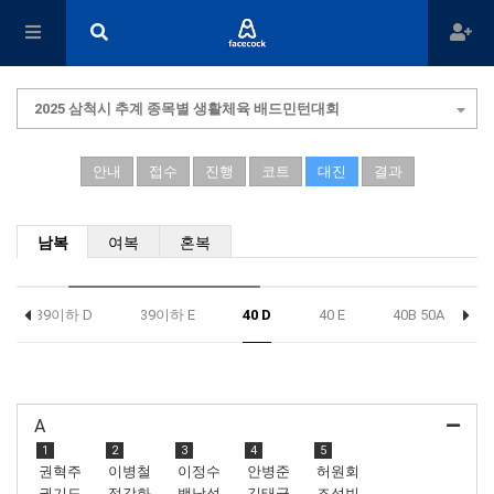
2025 삼척시 추계 종목별 생활체육 배드민턴대회
안내
접수
진행
코트
대진
결과
남복
여복
혼복
39이하 D
39이하 E
40 D
40 E
40B 50A
A
1
2
3
4
5
권혁주
이병철
이정수
안병준
허원회
권기도
정강화
백남석
김태균
조성빈