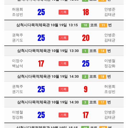
25
18
허원회
안병준
기록
조성빈
김태균
삼척시다목적체육관 10월 19일 13:15
코트
번
10
11
25
20
권혁주
안병준
기록
권기도
김태균
삼척시다목적체육관 10월 19일 13:30
코트
번
1
14
17
25
이정수
이병철
기록
백남석
정강화
삼척시다목적체육관 10월 19일 14:30
코트
번
2
18
25
9
권혁주
허원회
기록
권기도
조성빈
삼척시다목적체육관 10월 19일 14:30
코트
번
3
17
25
17
이병철
안병준
기록
정강화
김태균
삼척시다목적체육관 10월 19일 15:15
코트
번