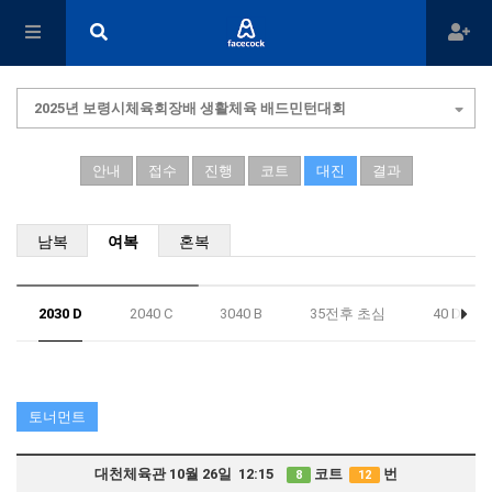
2025년 보령시체육회장배 생활체육 배드민턴대회
안내
접수
진행
코트
대진
결과
남복
여복
혼복
2030 D
2040 C
3040 B
35전후 초심
40 D
토너먼트
대천체육관 10월 26일 12:15
코트
번
8
12