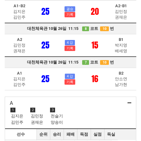
A1-B2
A2-B1
25
20
결승
김지은
김민정
기록
김민주
권재은
대천체육관 10월 26일 11:15
코트
번
8
10
A2
B1
25
15
4 강
김민정
박지영
기록
권재은
배세영
대천체육관 10월 26일 11:15
코트
번
7
10
A1
B2
25
16
4 강
김지은
안소연
기록
김민주
남가현
A
1
2
3
김지은
김민정
전슬기
김민주
권재은
양송이
선수
순위
승리
패배
득점
실점
득실