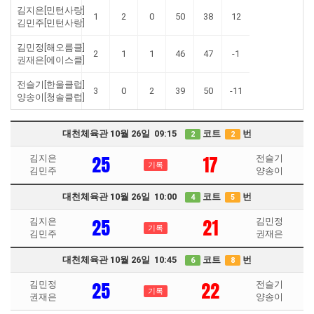
김지은[민턴사랑]
1
2
0
50
38
12
김민주[민턴사랑]
김민정[해오름클]
2
1
1
46
47
-1
권재은[에이스클]
전슬기[한울클럽]
3
0
2
39
50
-11
양송이[청솔클럽]
대천체육관 10월 26일 09:15
코트
번
2
2
25
17
김지은
전슬기
기록
김민주
양송이
대천체육관 10월 26일 10:00
코트
번
4
5
25
21
김지은
김민정
기록
김민주
권재은
대천체육관 10월 26일 10:45
코트
번
6
8
25
22
김민정
전슬기
기록
권재은
양송이