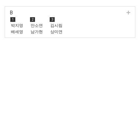
B
1
2
3
박지영
안소연
김시림
배세영
남가현
상미연