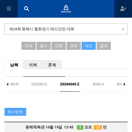
제24회 동해시 협회장기 배드민턴 대회
안내
접수
진행
코트
대진
결과
남복
여복
혼복
203040 B
203040 D
20304045 E
4045 A
4045 C
토너먼트
동해체육관 10월 19일 13:45
코트
번
3
22