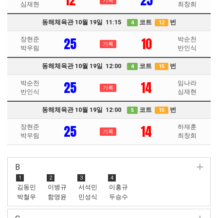
12
25
기록
심재현
최창희
동해체육관 10월 19일 11:15
코트
번
4
12
25
10
장현준
박순천
기록
박우림
반인식
동해체육관 10월 19일 12:00
코트
번
4
15
25
14
박순천
임나라
기록
반인식
심재현
동해체육관 10월 19일 12:00
코트
번
5
15
25
14
장현준
하재훈
기록
박우림
최창희
B
1
2
3
4
김동민
이병규
서석민
이홍규
박철우
함영윤
민성식
두승수