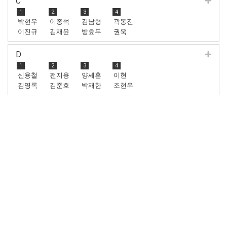
C
1
2
3
4
박현우
이종석
김남형
곽동진
이진규
김재윤
방효두
권욱
D
1
2
3
4
신용철
전지용
양세훈
이현
김영록
김준호
박재한
조현우