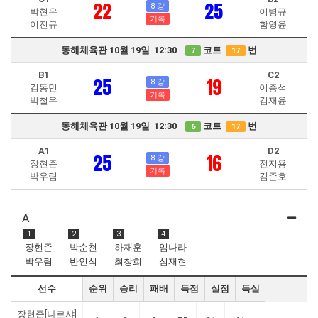
22
25
8 강
박현우
이병규
기록
이진규
함영윤
동해체육관 10월 19일 12:30
코트
번
7
17
B1
C2
25
19
8 강
김동민
이종석
기록
박철우
김재윤
동해체육관 10월 19일 12:30
코트
번
6
17
A1
D2
25
16
8 강
장현준
전지용
기록
박우림
김준호
A
1
2
3
4
장현준
박순천
하재훈
임나라
박우림
반인식
최창희
심재현
선수
순위
승리
패배
득점
실점
득실
장현준[나르샤]