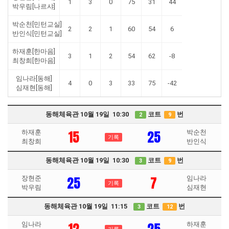
1
3
0
75
31
44
박우림[나르샤]
박순천[민턴교실]
2
2
1
60
54
6
반인식[민턴교실]
하재훈[한마음]
3
1
2
54
62
-8
최창희[한마음]
임나라[동해]
4
0
3
33
75
-42
심재현[동해]
동해체육관 10월 19일 10:30
코트
번
2
9
15
25
하재훈
박순천
기록
최창희
반인식
동해체육관 10월 19일 10:30
코트
번
3
9
25
7
장현준
임나라
기록
박우림
심재현
동해체육관 10월 19일 11:15
코트
번
3
12
임나라
하재훈