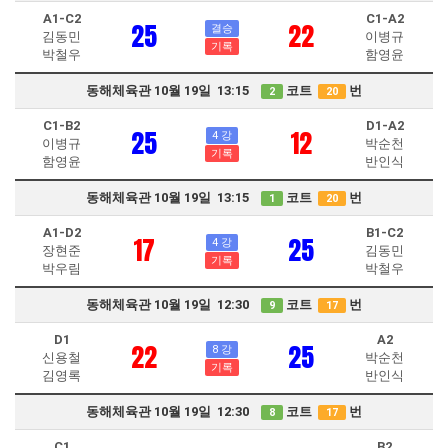
A1-C2
C1-A2
25
22
결승
김동민
이병규
기록
박철우
함영윤
동해체육관 10월 19일 13:15
코트
번
2
20
C1-B2
D1-A2
25
12
4 강
이병규
박순천
기록
함영윤
반인식
동해체육관 10월 19일 13:15
코트
번
1
20
A1-D2
B1-C2
17
25
4 강
장현준
김동민
기록
박우림
박철우
동해체육관 10월 19일 12:30
코트
번
9
17
D1
A2
22
25
8 강
신용철
박순천
기록
김영록
반인식
동해체육관 10월 19일 12:30
코트
번
8
17
C1
B2