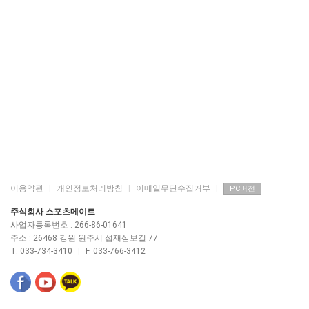
이용약관
|
개인정보처리방침
|
이메일무단수집거부
|
PC버전
주식회사 스포츠메이트
사업자등록번호 : 266-86-01641
주소 : 26468 강원 원주시 섭재삼보길 77
T. 033-734-3410
|
F. 033-766-3412