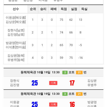
선수
순위
승리
패배
득점
실점
득실
이원광[해오름]
1
3
0
75
62
13
김상운[해오름]
장현식[남호]
2
2
1
74
66
8
김진영[남호]
방광영[한마음]
3
1
2
65
70
-5
이석훈[한마음]
김상윤[동해]
4
0
3
59
75
-16
유병주[동해]
동해체육관 10월 19일 13:30
코트
번
2
21
25
17
장현식
김상윤
기록
김진영
유병주
동해체육관 10월 19일 13:30
코트
번
3
21
25
16
이원광
방광영
기록
김상운
이석훈