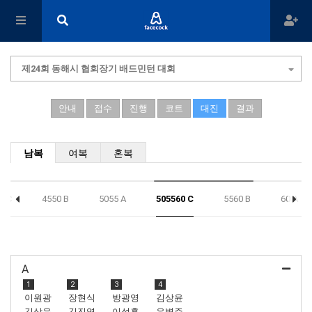
제24회 동해시 협회장기 배드민턴 대회
안내
접수
진행
코트
대진
결과
남복
여복
혼복
5 C
4550 B
5055 A
505560 C
5560 B
60 A
A
1
2
3
4
이원광
장현식
방광영
김상윤
김상운
김진영
이석훈
유병주