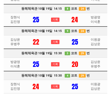
동해체육관 10월 19일 14:15
코트
번
8
24
25
24
장현식
방광영
기록
김진영
이석훈
동해체육관 10월 19일 14:15
코트
번
9
24
22
25
김상윤
이원광
기록
유병주
김상운
동해체육관 10월 19일 15:30
코트
번
3
29
25
20
방광영
김상윤
기록
이석훈
유병주
동해체육관 10월 19일 15:30
코트
번
4
29
24
25
장현식
이원광
기록
김진영
김상운