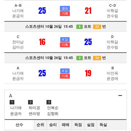
A-B
C-D
25
21
결승
나기애
이학길
기록
윤금자
전수림
스포츠센터 10월 26일 15:45
코트
번
3
32
C
D
16
25
4 강
전미남
이학길
기록
김미선
전수림
스포츠센터 10월 26일 15:45
코트
번
2
32
A
B
25
19
4 강
나기애
이인옥
기록
윤금자
윤경애
A
1
2
3
나기애
하미경
안복순
윤금자
변라영
김향희
선수
순위
승리
패배
득점
실점
득실