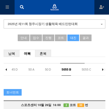
2025년 제11회 청주시장기 생활체육 배드민턴대회
안내
접수
진행
코트
대진
결과
남복
여복
혼복
C
45 D
50 A
50 D
5055 B
5055 C
5560
토너먼트
스포츠센터 10월 26일 16:00
코트
번
2
33