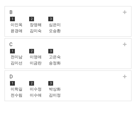
B
1
2
3
이인옥
장영해
심은미
윤경애
김미숙
오승환
C
1
2
3
전미남
이영애
고은숙
김미선
이금란
송정화
D
1
2
3
이학길
이수정
박상화
전수림
이수애
김미정