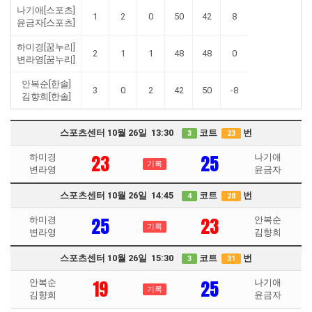
나기애[스포츠]
1
2
0
50
42
8
윤금자[스포츠]
하미경[꿈누리]
2
1
1
48
48
0
변라영[꿈누리]
안복순[한솔]
3
0
2
42
50
-8
김향희[한솔]
스포츠센터 10월 26일 13:30
코트
번
3
23
23
25
하미경
나기애
기록
변라영
윤금자
스포츠센터 10월 26일 14:45
코트
번
4
28
25
23
하미경
안복순
기록
변라영
김향희
스포츠센터 10월 26일 15:30
코트
번
3
31
19
25
안복순
나기애
기록
김향희
윤금자