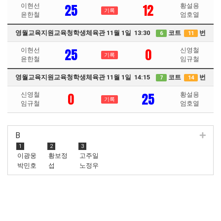
25
12
이현선
황설용
기록
윤한철
엄호열
영월교육지원교육청학생체육관 11월 1일 13:30
코트
번
6
11
25
0
이현선
신영철
기록
윤한철
임규철
영월교육지원교육청학생체육관 11월 1일 14:15
코트
번
7
14
0
25
신영철
황설용
기록
임규철
엄호열
B
1
2
3
이광웅
황보정
고주일
박민호
섭
노정우
최종훈