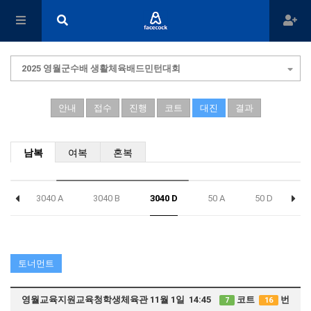
2025 영월군수배 생활체육배드민턴대회
안내
접수
진행
코트
대진
결과
남복
여복
혼복
 C
3040 A
3040 B
3040 D
50 A
50 D
5
토너먼트
영월교육지원교육청학생체육관 11월 1일 14:45
코트
번
7
16