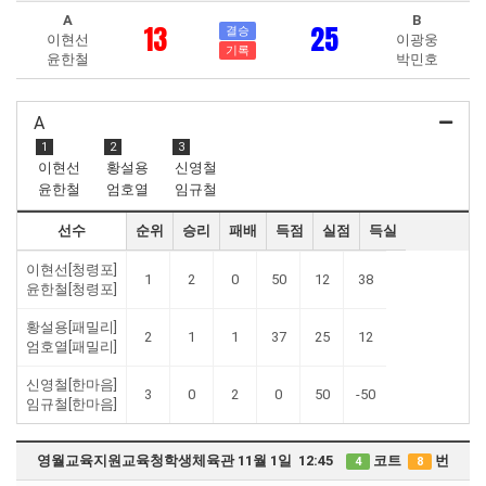
A
B
13
25
결승
이현선
이광웅
기록
윤한철
박민호
A
1
2
3
이현선
황설용
신영철
윤한철
엄호열
임규철
선수
순위
승리
패배
득점
실점
득실
이현선[청령포]
1
2
0
50
12
38
윤한철[청령포]
황설용[패밀리]
2
1
1
37
25
12
엄호열[패밀리]
신영철[한마음]
3
0
2
0
50
-50
임규철[한마음]
영월교육지원교육청학생체육관 11월 1일 12:45
코트
번
4
8