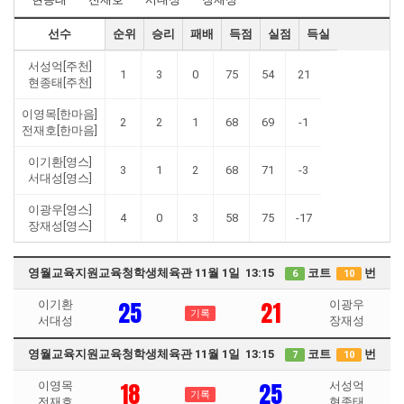
선수
순위
승리
패배
득점
실점
득실
서성억[주천]
1
3
0
75
54
21
현종태[주천]
이영목[한마음]
2
2
1
68
69
-1
전재호[한마음]
이기환[영스]
3
1
2
68
71
-3
서대성[영스]
이광우[영스]
4
0
3
58
75
-17
장재성[영스]
영월교육지원교육청학생체육관 11월 1일 13:15
코트
번
6
10
25
21
이기환
이광우
기록
서대성
장재성
영월교육지원교육청학생체육관 11월 1일 13:15
코트
번
7
10
18
25
이영목
서성억
기록
전재호
현종태