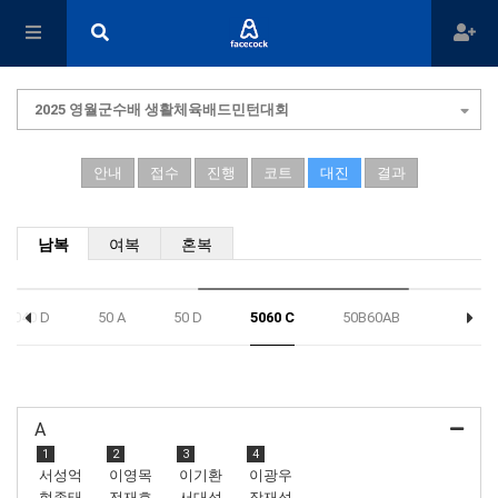
2025 영월군수배 생활체육배드민턴대회
안내
접수
진행
코트
대진
결과
남복
여복
혼복
3040 D
50 A
50 D
5060 C
50B60AB
A
1
2
3
4
서성억
이영목
이기환
이광우
현종태
전재호
서대성
장재성