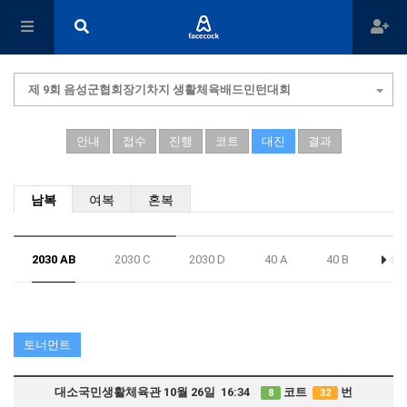
제 9회 음성군협회장기차지 생활체육배드민턴대회
안내
접수
진행
코트
대진
결과
남복
여복
혼복
2030 AB
2030 C
2030 D
40 A
40 B
40 
토너먼트
대소국민생활체육관 10월 26일 16:34
코트
번
8
32