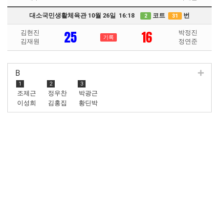
대소국민생활체육관 10월 26일 16:18
코트
번
2
31
25
16
김현진
박정진
기록
김재원
정연준
B
1
2
3
조제근
정우찬
박광근
이성희
김홍집
황딘박