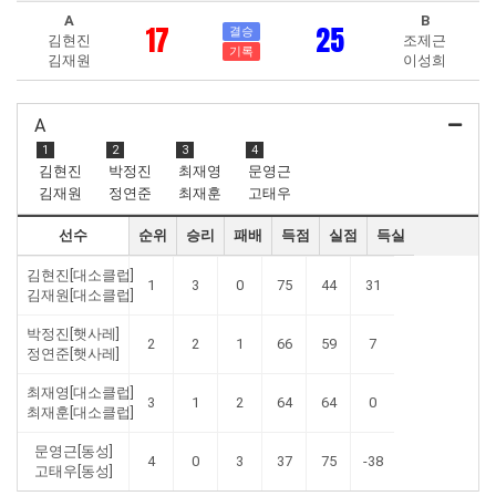
A
B
17
25
결승
김현진
조제근
기록
김재원
이성희
A
1
2
3
4
김현진
박정진
최재영
문영근
김재원
정연준
최재훈
고태우
선수
순위
승리
패배
득점
실점
득실
김현진[대소클럽]
1
3
0
75
44
31
김재원[대소클럽]
박정진[햇사레]
2
2
1
66
59
7
정연준[햇사레]
최재영[대소클럽]
3
1
2
64
64
0
최재훈[대소클럽]
문영근[동성]
4
0
3
37
75
-38
고태우[동성]