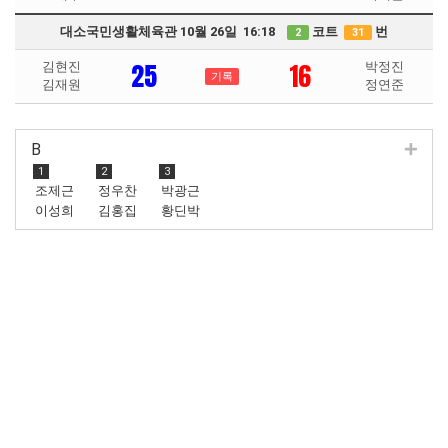
대소국민생활체육관 10월 26일 16:18
코트
번
2
31
25
16
김현진
박정진
기록
김재원
정연준
B
1
2
3
조제근
정우찬
박광근
이성희
김홍집
황딘박