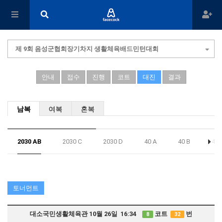
제 9회 음성군협회장기차지 생활체육배드민턴대회
안내
접수
진행
코트
대진
결과
남복
여복
혼복
2030 AB
2030 C
2030 D
40 A
40 B
40 
토너먼트
대소국민생활체육관 10월 26일 16:34
코트
번
8
32