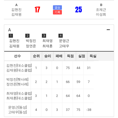
A
B
17
25
결승
김현진
조제근
기록
김재원
이성희
A
1
2
3
4
김현진
박정진
최재영
문영근
김재원
정연준
최재훈
고태우
선수
순위
승리
패배
득점
실점
득실
김현진[대소클럽]
1
3
0
75
44
31
김재원[대소클럽]
박정진[햇사레]
2
2
1
66
59
7
정연준[햇사레]
최재영[대소클럽]
3
1
2
64
64
0
최재훈[대소클럽]
문영근[동성]
4
0
3
37
75
-38
고태우[동성]