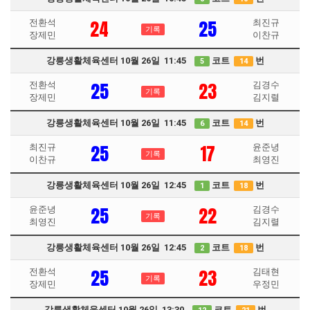
24
25
전환석
최진규
기록
장제민
이찬규
강릉생활체육센터 10월 26일 11:45
코트
번
5
14
25
23
전환석
김경수
기록
장제민
김지렬
강릉생활체육센터 10월 26일 11:45
코트
번
6
14
25
17
최진규
윤준녕
기록
이찬규
최영진
강릉생활체육센터 10월 26일 12:45
코트
번
1
18
25
22
윤준녕
김경수
기록
최영진
김지렬
강릉생활체육센터 10월 26일 12:45
코트
번
2
18
25
23
전환석
김태현
기록
장제민
우정민
강릉생활체육센터 10월 26일 13:30
코트
번