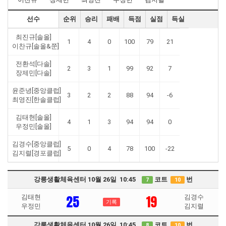
선수
순위
승리
패배
득점
실점
득실
최진규[솔올]
1
4
0
100
79
21
이찬규[솔올&쭌]
전환석[다솔]
2
3
1
99
92
7
장제민[다솔]
윤준녕[중앙클럽]
3
2
2
88
94
-6
최영진[한솔클럽]
김태현[솔올]
4
1
3
94
94
0
우정민[솔올]
김경수[중앙클럽]
5
0
4
78
100
-22
김지렬[경포클럽]
강릉생활체육센터 10월 26일 10:45
코트
번
7
10
25
19
김태현
김경수
기록
우정민
김지렬
강릉생활체육센터 10월 26일 10:45
코트
번
8
10