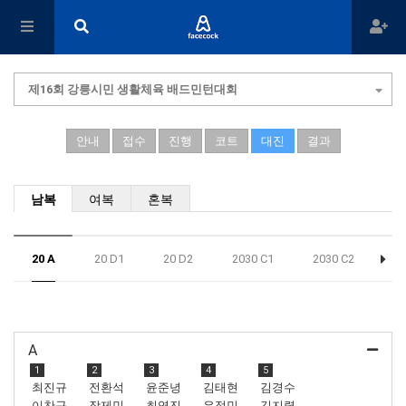
제16회 강릉시민 생활체육 배드민턴대회
안내
접수
진행
코트
대진
결과
남복
여복
혼복
20 A
20 D1
20 D2
2030 C1
2030 C2
20
A
1
2
3
4
5
최진규
전환석
윤준녕
김태현
김경수
이찬규
장제민
최영진
우정민
김지렬