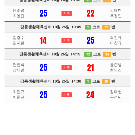
12
21
25
22
윤준녕
김태현
기록
최영진
우정민
강릉생활체육센터 10월 26일 13:45
코트
번
1
22
14
25
김경수
최진규
기록
김지렬
이찬규
강릉생활체육센터 10월 26일 14:15
코트
번
12
24
25
21
전환석
윤준녕
기록
장제민
최영진
강릉생활체육센터 10월 26일 14:30
코트
번
1
25
25
24
최진규
김태현
기록
이찬규
우정민