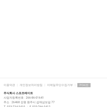
이용약관
|
개인정보처리방침
|
이메일무단수집거부
|
PC버전
주식회사 스포츠메이트
사업자등록번호 : 266-86-01641
주소 : 26468 강원 원주시 섭재삼보길 77
T. 033-734-3410
|
F. 033-766-3412