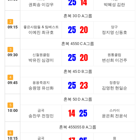
25
14
권희송 이강우
박혜성 김란
혼복 30 D A그룹
2
25
20
09:15
좋은사람들 & 팀베스트
양구
이예진 최규호
정지영 신동호
혼복 4550 C A그룹
3
25
20
09:30
신철원클럽
원통클럽
박유진 심경미
변선희 이건주
혼복 45 D B그룹
4
25
23
09:45
용용죽겠지
정중앙
송원영 유선화
김영헌 현일순
혼복 50 D A그룹
5
14
25
10:00
금곡
스카이
송찬우 전정민
윤은희 전윤석
혼복 455055 B A그룹
6
10:15
금곡
원