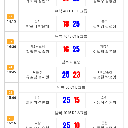
유제국 김한수
김혁수 김동안
여복 4550 D3 B그룹
22
18
25
14:15
엄지
봉의
박현미 박윤혜
김혜경 김선정
남복 4045 C1 B그룹
23
16
25
14:30
원&버스터
정중앙
김병규 석승관
이범열 최우영
남복 G 결승
24
25
23
14:45
A 손양
B-C 남춘천
유길남 정지원
김정현 박성영
남복 50 C1 B그룹
25
25
15
15:00
리턴
화천
최진혁 추병철
김동석 심건휘
남복 4045 D3 A그룹
26
25
10
15:15
국향
춘천
박인수 이승현
이동현 조주언