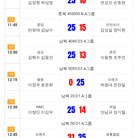
25
10
김정현 박성영
연성모 손호련
혼복 455055 B A그룹
12
25
15
11:45
중앙
민턴조아
반정애 김남수
김성길 장미현
남복 4045 D3 A그룹
13
25
13
12:00
금강
춘천
김혁수 김동안
이동현 조주언
남복 5055 D3 A그룹
14
0
25
12:15
봉평
프렌즈
이정우 윤준희
박응대 전찬일
남복 20 D1 A그룹
15
25
14
12:30
NMC
제일
이창민 이강우
안남규 장기철
남복 50 D1 A그룹
16
21
25
12:45
프렌즈
원통클럽