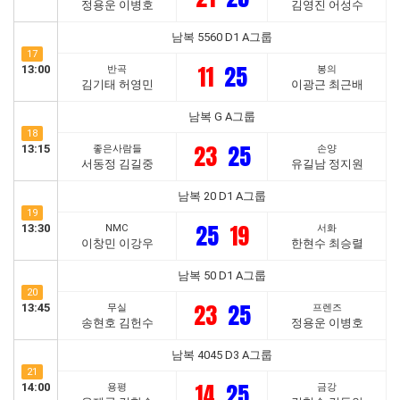
정용운 이병호
김영진 어성수
남복 5560 D1 A그룹
17
11
25
13:00
반곡
봉의
김기태 허영민
이광근 최근배
남복 G A그룹
18
23
25
13:15
좋은사람들
손양
서동정 김길중
유길남 정지원
남복 20 D1 A그룹
19
25
19
13:30
NMC
서화
이창민 이강우
한현수 최승렬
남복 50 D1 A그룹
20
23
25
13:45
무실
프렌즈
송현호 김헌수
정용운 이병호
남복 4045 D3 A그룹
21
14
25
14:00
용평
금강