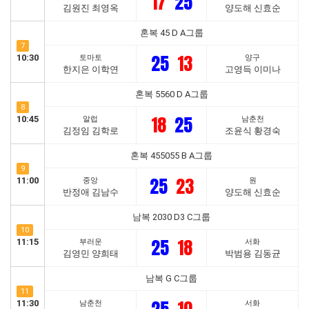
17
25
김원진 최영옥
양도해 신효순
혼복 45 D A그룹
7
25
13
10:30
토마토
양구
한지은 이학연
고영득 이미나
혼복 5560 D A그룹
8
18
25
10:45
알럽
남춘천
김정임 김학로
조윤식 황경숙
혼복 455055 B A그룹
9
25
23
11:00
중앙
원
반정애 김남수
양도해 신효순
남복 2030 D3 C그룹
10
25
18
11:15
부러운
서화
김영민 양희태
박범용 김동균
남복 G C그룹
11
11:30
남춘천
서화