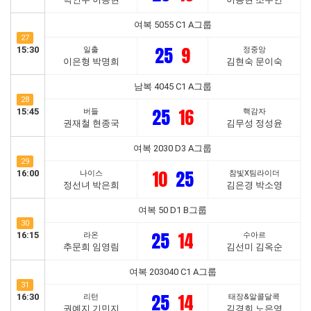
여복 5055 C1 A그룹
27
25
9
15:30
일출
정중앙
이은형 박명희
김현숙 문이숙
남복 4045 C1 A그룹
28
25
16
15:45
버들
핵감자
권재철 현종국
김무성 정성윤
여복 2030 D3 A그룹
29
10
25
16:00
나이스
참빛X팀라이더
정선녀 박은희
김은경 박소영
여복 50 D1 B그룹
30
25
14
16:15
라온
수아르
추문희 임영림
김선미 김옥순
여복 203040 C1 A그룹
31
25
14
16:30
리턴
태장&알콜달콕
권예지 기민지
김경희 노은영