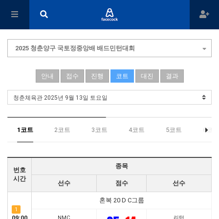
2025 청춘양구 국토정중앙배 배드민턴대회
안내
접수
진행
코트
대진
결과
1코트
2코트
3코트
4코트
5코트
6코트
종목
번호
시간
선수
점수
선수
혼복 20 D C그룹
1
09:00
NMC
리턴