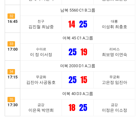
남복 5560 C1 B그룹
32
14
25
16:45
친구
대룡
김진철 최남중
이성휘 최충호
여복 45 C1 A그룹
33
25
19
17:00
수아르
리버스
이 정 이서정
최보영 이연숙
여복 2030 D1 A그룹
34
25
15
17:15
무궁화
무궁화
김진아 사공동호
고은정 임진아
여복 40 D3 A그룹
35
18
25
17:30
금강
금강
이은옥 박연희
이정은 이소정