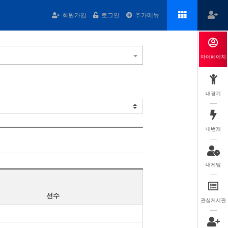
회원가입
로그인
추가메뉴
마이페이지
내경기
내번개
내게임
선수
관심게시판