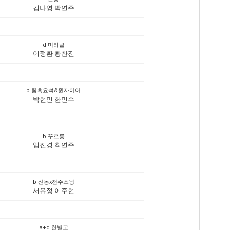
김나영 박연주
d 미라클
이정환 황찬진
b 팀흑요석&윈자이어
박현민 한민수
b 꾸르릉
임진경 최연주
b 신동x전주스윙
서유정 이주현
a+d 한별고