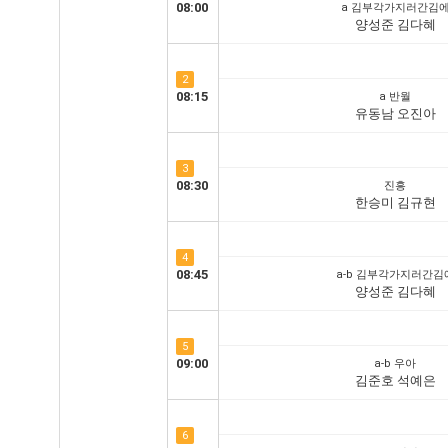
08:00
a 김부각가지러간김
양성준 김다혜
2
08:15
a 반월
유동남 오진아
3
08:30
진흥
한승미 김규현
4
08:45
a-b 김부각가지러간김
양성준 김다혜
5
09:00
a-b 우아
김준호 석예은
6