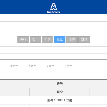
안내
접수
진행
코트
대진
결과
5코트
6코트
7코트
8코트
종목
점수
혼복 2030 D F그룹