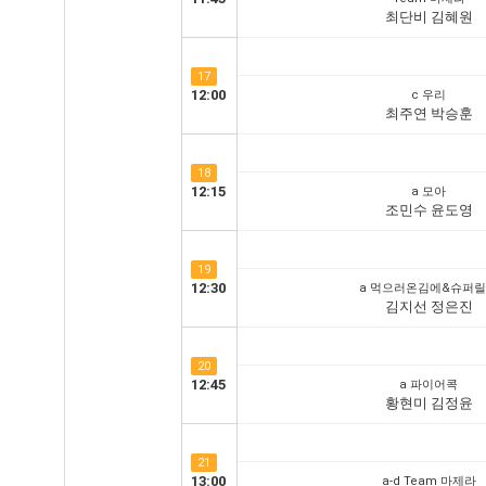
최단비 김혜원
17
12:00
c 우리
최주연 박승훈
18
12:15
a 모아
조민수 윤도영
19
12:30
a 먹으러온김에&슈퍼
김지선 정은진
20
12:45
a 파이어콕
황현미 김정윤
21
13:00
a-d Team 마제라