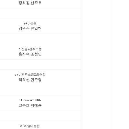
정희원 신주호
a+d 신동
김완주 류일현
d 신동x전주스윙
홍지수 조성민
a+d 전주스윙X최춘향
최희선 민주영
E1 Team:TURN
고수호 백예준
c+d 솔내클럽