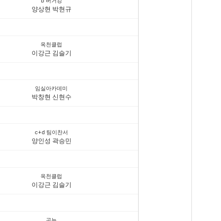
b 버거킹
양상현 박현규
옥천클럽
이강근 김슬기
임실아카데미
박창현 신현수
c+d 팀이찬서
양인성 곽승민
옥천클럽
이강근 김슬기
곤뇽