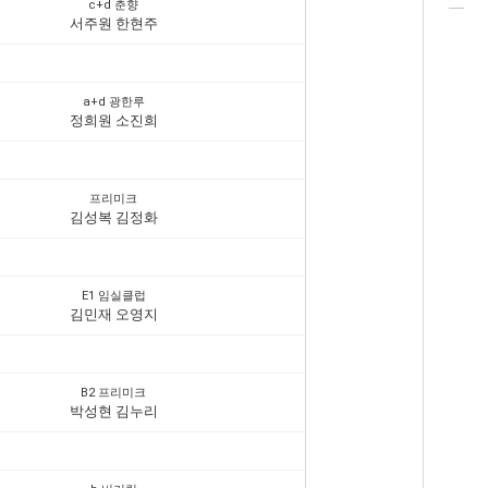
c+d 춘향
서주원 한현주
a+d 광한루
정희원 소진희
프리미크
김성복 김정화
E1 임실클럽
김민재 오영지
B2 프리미크
박성현 김누리