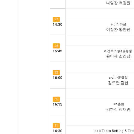
나일강 백경원
27
14:30
a-d 미라클
이정환 황찬진
28
15:45
c 전주스윙X윤몽룡
윤이재 소건남
29
16:00
a-d 나운클럽
김도연 김현
30
16:15
D2 춘향
김한식 장재만
31
16:30
a+b Team Betting & Te