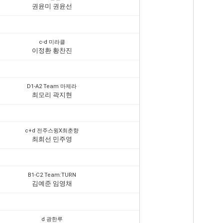
권윤미 권윤선
c-d 미라클
이정환 황찬진
D1-A2 Team 마제라
최모리 곽지현
c+d 전주스윙X최춘향
최희선 민주영
B1-C2 Team:TURN
김예준 임영채
d 광한루