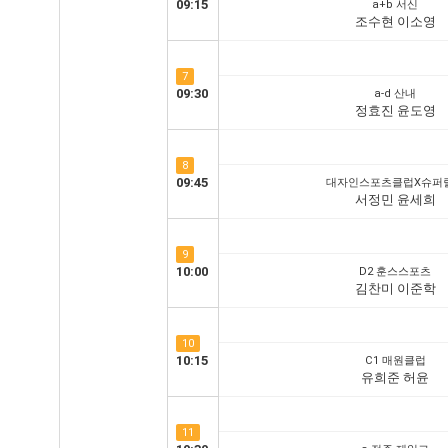
09:15
a+b 서신
조수현 이소영
7
09:30
a-d 산내
정효진 윤도영
8
09:45
대자인스포츠클럽X슈퍼
서정민 윤세희
9
10:00
D2 훈스스포츠
김찬미 이준학
10
10:15
C1 매원클럽
유희준 허윤
11