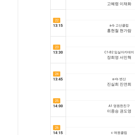
고혜령 이채화
22
13:15
a-b 고산클럽
홍현철 현가람
23
13:30
C1-B2 임실아카데미
장희영 서민혁
24
13:45
a+b 변산
진실희 진연희
25
14:00
A1 영원한친구
이종승 권도영
26
14:15
c 매원클럽