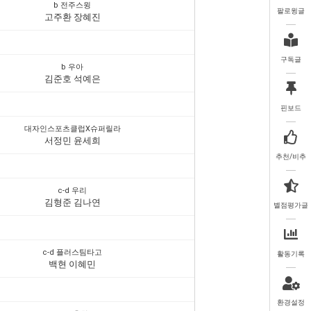
b 전주스윙
팔로윙글
고주환 장혜진
구독글
b 우아
김준호 석예은
핀보드
대자인스포츠클럽X슈퍼릴라
서정민 윤세희
추천/비추
c-d 우리
김형준 김나연
별점평가글
c-d 플러스팀타고
활동기록
백현 이혜민
환경설정