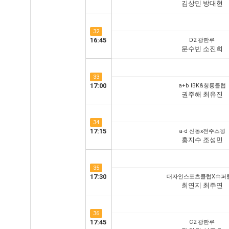
김상민 방대현
32
16:45
D2 광한루
문수빈 소진희
33
17:00
a+b IBK&청룡클럽
권주해 최유진
34
17:15
a-d 신동x전주스윙
홍지수 조성민
35
17:30
대자인스포츠클럽X슈퍼
최연지 최주연
36
17:45
C2 광한루