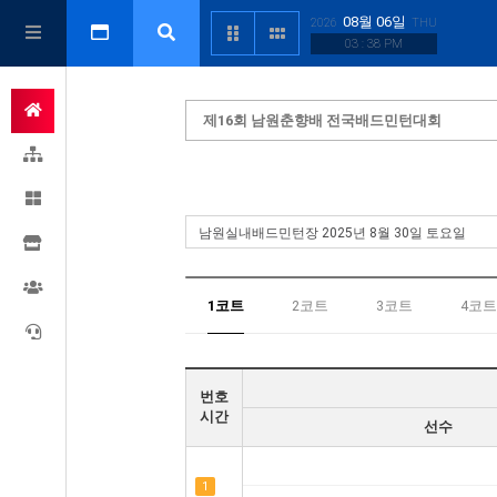
08월 06일
2026
THU
03 : 38 PM
제16회 남원춘향배 전국배드민턴대회
1코트
2코트
3코트
4코트
번호
시간
선수
1