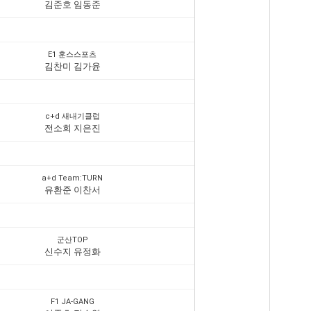
김준호 임동준
E1 훈스스포츠
김찬미 김가윤
c+d 새내기클럽
전소희 지은진
a+d Team:TURN
유환준 이찬서
군산TOP
신수지 유정화
F1 JA-GANG