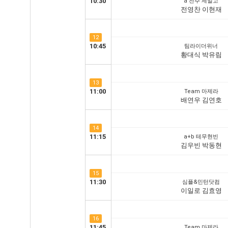
10:30
a 전주 제일고
전영찬 이현재
12
10:45
팀라이더위너
황대식 박유림
13
11:00
Team 마제라
배연우 김연호
14
11:15
a+b 테무현빈
김우빈 박동현
15
11:30
심플&민턴닷컴
이일로 김효영
16
11:45
Team 마제라