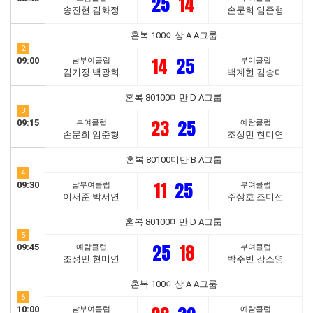
25
14
송진현 김화정
손문희 임준형
혼복 100이상 A A그룹
2
14
25
09:00
남부여클럽
부여클럽
김기정 백광희
백계현 김승미
혼복 80100미만 D A그룹
3
23
25
09:15
부여클럽
예람클럽
손문희 임준형
조성민 현미연
혼복 80100미만 B A그룹
4
11
25
09:30
남부여클럽
부여클럽
이서준 박서연
주상호 조미선
혼복 80100미만 D A그룹
5
25
18
09:45
예람클럽
부여클럽
조성민 현미연
박주빈 강소영
혼복 100이상 A A그룹
6
10:00
남부여클럽
예람클럽