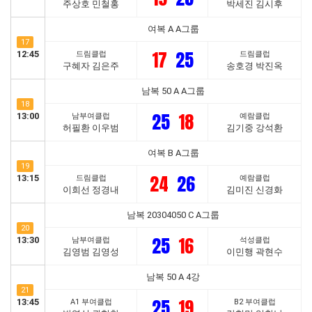
주상호 민철홍
박세진 김시후
여복 A A그룹
17
17
25
12:45
드림클럽
드림클럽
구혜자 김은주
송호경 박진옥
남복 50 A A그룹
18
25
18
13:00
남부여클럽
예람클럽
허필환 이우범
김기중 강석환
여복 B A그룹
19
24
26
13:15
드림클럽
예람클럽
이희선 정경내
김미진 신경화
남복 20304050 C A그룹
20
25
16
13:30
남부여클럽
석성클럽
김영범 김영성
이민행 곽현수
남복 50 A 4강
21
25
19
13:45
A1 부여클럽
B2 부여클럽