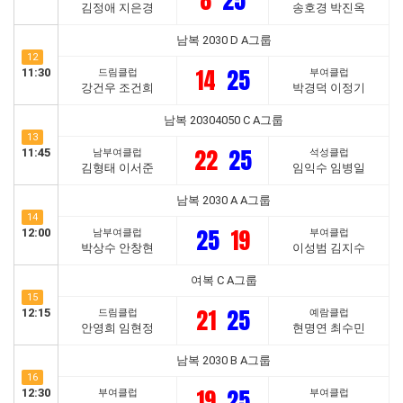
8
25
김정애 지은경
송호경 박진옥
남복 2030 D A그룹
12
14
25
11:30
드림클럽
부여클럽
강건우 조건희
박경덕 이정기
남복 20304050 C A그룹
13
22
25
11:45
남부여클럽
석성클럽
김형태 이서준
임익수 임병일
남복 2030 A A그룹
14
25
19
12:00
남부여클럽
부여클럽
박상수 안창현
이성범 김지수
여복 C A그룹
15
21
25
12:15
드림클럽
예람클럽
안영희 임현정
현명연 최수민
남복 2030 B A그룹
16
19
25
12:30
부여클럽
부여클럽