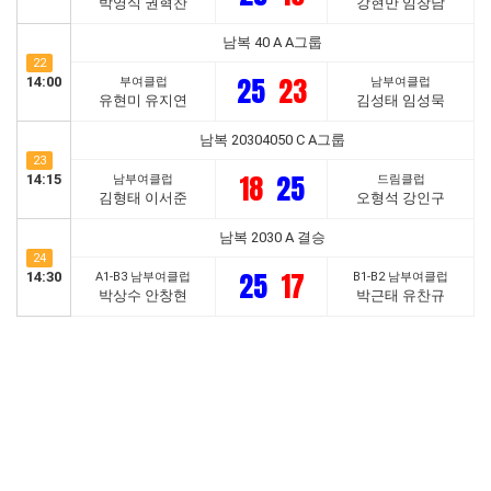
박영식 권혁찬
강현만 임창남
남복 40 A A그룹
22
25
23
14:00
부여클럽
남부여클럽
유현미 유지연
김성태 임성묵
남복 20304050 C A그룹
23
18
25
14:15
남부여클럽
드림클럽
김형태 이서준
오형석 강인구
남복 2030 A 결승
24
25
17
14:30
A1-B3 남부여클럽
B1-B2 남부여클럽
박상수 안창현
박근태 유찬규