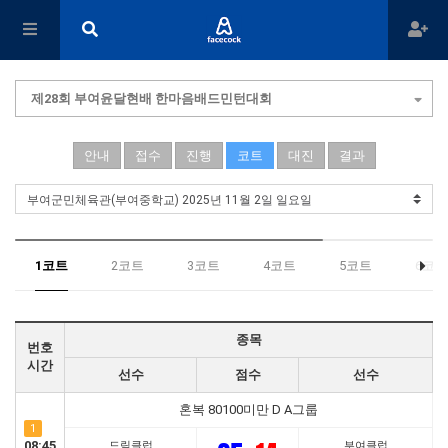
제28회 부여윤달현배 한마음배드민턴대회
안내
접수
진행
코트
대진
결과
1코트
2코트
3코트
4코트
5코트
6코트
종목
번호
시간
선수
점수
선수
혼복 80100미만 D A그룹
1
08:45
드림클럽
부여클럽