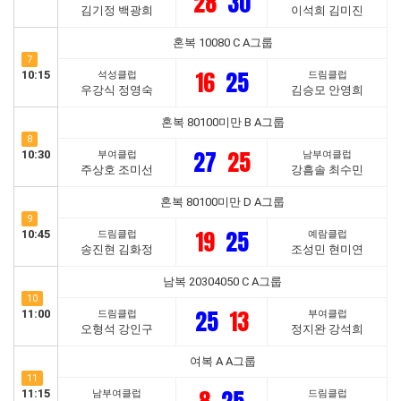
28
30
김기정 백광희
이석희 김미진
혼복 10080 C A그룹
7
16
25
10:15
석성클럽
드림클럽
우강식 정영숙
김승모 안영희
혼복 80100미만 B A그룹
8
27
25
10:30
부여클럽
남부여클럽
주상호 조미선
강흠솔 최수민
혼복 80100미만 D A그룹
9
19
25
10:45
드림클럽
예람클럽
송진현 김화정
조성민 현미연
남복 20304050 C A그룹
10
25
13
11:00
드림클럽
부여클럽
오형석 강인구
정지완 강석희
여복 A A그룹
11
11:15
남부여클럽
드림클럽