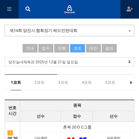
제14회 당진시 협회장기 배드민턴대회
안내
접수
진행
코트
대진
결과
1코트
2코트
3코트
4코트
5코트
6코트
종목
번호
시간
선수
점수
선수
혼복 20 D C그룹
1
08:30
스타클럽
파워클럽