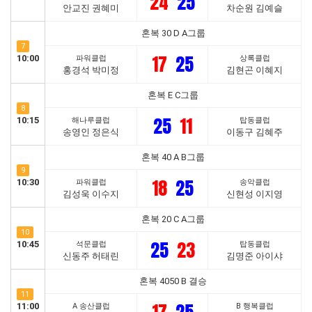
24
25
안교진 권혜미
차순원 김예슬
혼복 30 D A그룹
7
17
25
10:00
파워클럽
상록클럽
홍경석 박미정
김현곤 이혜지
혼복 E C그룹
8
25
11
10:15
해나루클럽
탑동클럽
송영인 정은식
이동구 김혜주
혼복 40 A B그룹
9
18
25
10:30
파워클럽
송악클럽
김성욱 이수지
신현성 이지영
혼복 20 C A그룹
10
25
23
10:45
석문클럽
탑동클럽
신동주 허태린
김명준 아이샤
혼복 4050 B 결승
11
11:00
A 송산클럽
B 행복클럽