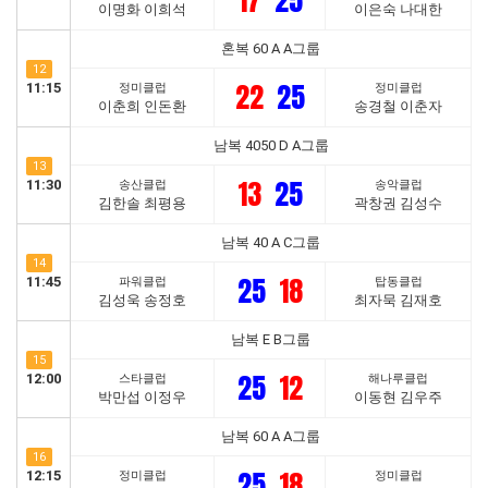
17
25
이명화 이희석
이은숙 나대한
혼복 60 A A그룹
12
22
25
11:15
정미클럽
정미클럽
이춘희 인돈환
송경철 이춘자
남복 4050 D A그룹
13
13
25
11:30
송산클럽
송악클럽
김한솔 최평용
곽창권 김성수
남복 40 A C그룹
14
25
18
11:45
파워클럽
탑동클럽
김성욱 송정호
최자묵 김재호
남복 E B그룹
15
25
12
12:00
스타클럽
해나루클럽
박만섭 이정우
이동현 김우주
남복 60 A A그룹
16
25
18
12:15
정미클럽
정미클럽