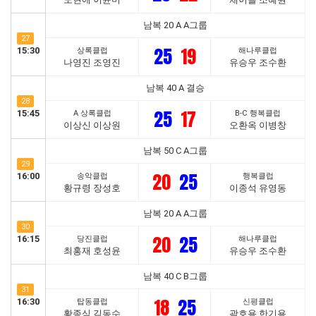
남복 20 A A그룹
27
25
19
15:30
상록클럽
해나루클럽
나영진 조영진
유승우 조수환
남복 40 A 결승
28
25
17
15:45
A 상록클럽
B-C 행복클럽
이상신 이상원
오환옥 이병창
남복 50 C A그룹
29
20
25
16:00
송악클럽
행복클럽
황규령 장성호
이종석 유영동
남복 20 A A그룹
30
20
25
16:15
당진클럽
해나루클럽
최홍재 호성윤
유승우 조수환
남복 40 C B그룹
31
18
25
16:30
탑동클럽
신평클럽
황종식 김동수
곽호용 한기용