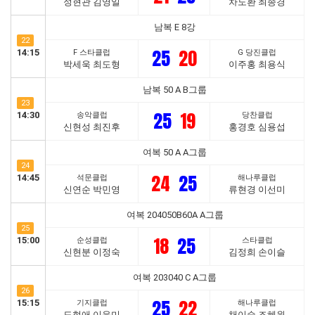
정현관 김영일
차도환 최종경
남복 E 8강
22
25
20
14:15
F 스타클럽
G 당진클럽
박세욱 최도형
이주홍 최용식
남복 50 A B그룹
23
25
19
14:30
송악클럽
당찬클럽
신현성 최진후
홍경호 심용섭
여복 50 A A그룹
24
24
25
14:45
석문클럽
해나루클럽
신연순 박민영
류현경 이선미
여복 204050B60A A그룹
25
18
25
15:00
순성클럽
스타클럽
신현분 이정숙
김정희 손이슬
여복 203040 C A그룹
26
25
22
15:15
기지클럽
해나루클럽
도현애 이윤미
채이슬 조혜원