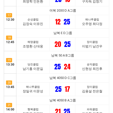
최영학 인돈환
구자득 김창기
여복 2030 D A그룹
17
12
25
12:30
순성클럽
해나루클럽
김장숙 이유진
오주영 최다정
남복 E D그룹
18
20
25
12:45
해명클럽
정미클럽
조명환 신대웅
이범기 남건우
남복 50 A B그룹
19
25
24
13:30
당진클럽
송악클럽
남기흥 이문길
신현성 최진후
남복 4050 D C그룹
20
25
17
13:45
해나루클럽
정미클럽
장일귀 이문성
김용설 전은철
남복 4050 B A그룹
21
21
25
14:00
행복클럽
파워클럽