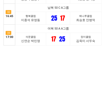
남복 50 C A그룹
32
25
17
16:45
행복클럽
해나루클럽
이종석 유영동
최승호 안병억
여복 50 A A그룹
33
17
25
17:00
석문클럽
정미클럽
신연순 박민영
김옥미 서두숙