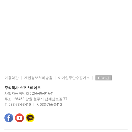
이용약관
|
개인정보처리방침
|
이메일무단수집거부
|
PC버전
주식회사 스포츠메이트
사업자등록번호 : 266-86-01641
주소 : 26468 강원 원주시 섭재삼보길 77
T. 033-734-3410
|
F. 033-766-3412