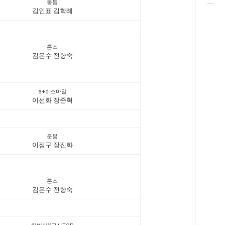
봉동
김인표 김학례
혼스
김은수 전향숙
a+d 스마일
이선화 장준혁
운봉
이정구 장진화
혼스
김은수 전향숙