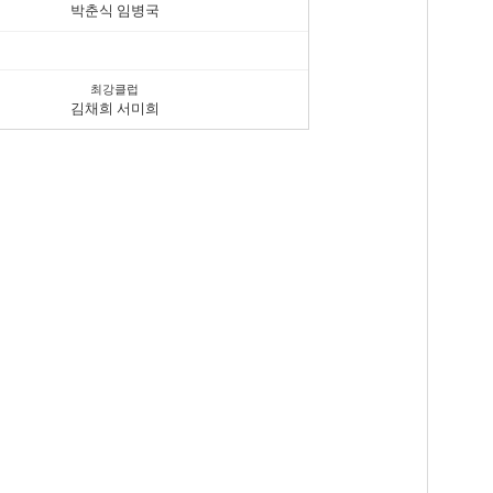
박춘식 임병국
최강클럽
김채희 서미희