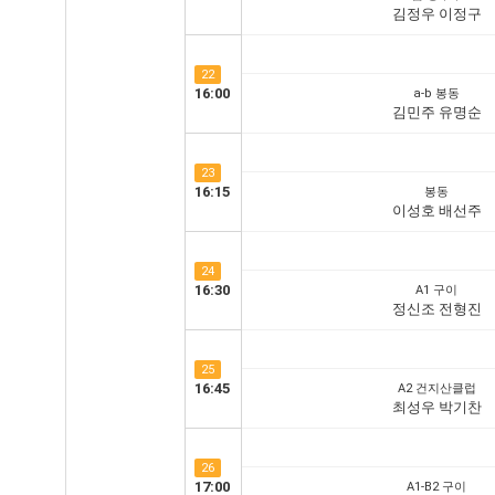
김정우 이정구
22
16:00
a-b 봉동
김민주 유명순
23
16:15
봉동
이성호 배선주
24
16:30
A1 구이
정신조 전형진
25
16:45
A2 건지산클럽
최성우 박기찬
26
17:00
A1-B2 구이