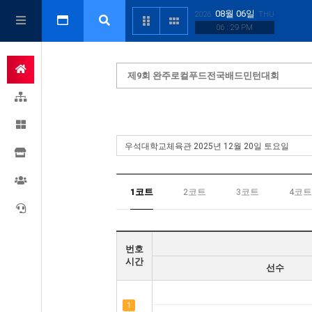
08월 06일
2026
THU
06 : 29 PM
제9회 완주로컬푸드전국배드민턴대회
1코트
2코트
3코트
4코트
번호
시간
선수
1