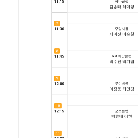
11:15
하나클럽
김송태 허미영
7
11:30
주말셔틀
서미선 이순철
8
11:45
a-d 최강클럽
박수진 박기범
9
12:00
루이비콕
이정용 최민경
10
12:15
군초클럽
박효배 이현
11