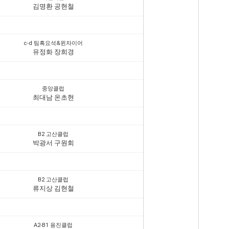
김명환 공현철
c-d 팀흑요석&윈자이어
유정화 장희경
중앙클럽
최대남 온초현
B2 고산클럽
박광서 구원회
B2 고산클럽
류지상 김현철
A2-B1 용진클럽