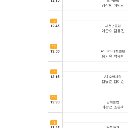
12:30
초아클럽
김상민 이민선
12
12:45
새천년클럽
이준수 김유진
13
13:00
A1-D2 S배드민턴
송기욱 박재이
14
13:15
A2 소영사랑
김남준 김미순
15
13:30
김제클럽
이광섭 조은희
16
13:45
쌍두마차