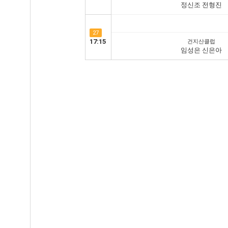
정신조 전형진
27
17:15
건지산클럽
임성은 신은아