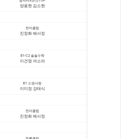
팀빅터X군산TOP
양용현 김소현
천마클럽
진정화 배서정
B1-C2 솔솔수학
이건영 여소라
B1 소영사랑
이미정 강태식
천마클럽
진정화 배서정
청룡클럽