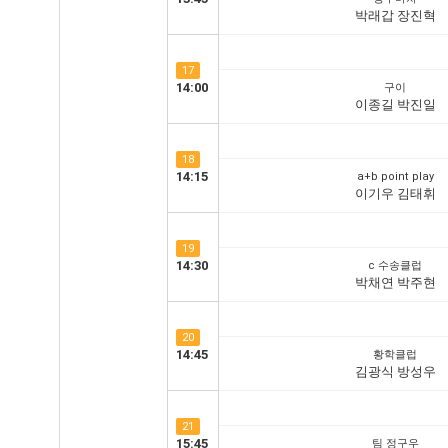
박래갑 장진혁
17
14:00
구이
이종길 박진일
18
14:15
a+b point play
이기우 김태휘
19
14:30
c 수송클럽
박채연 박주현
20
14:45
황학클럽
김광식 방성우
21
15:45
팀 정구우