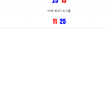
25
15
여복 40 D1 A그룹
11
25