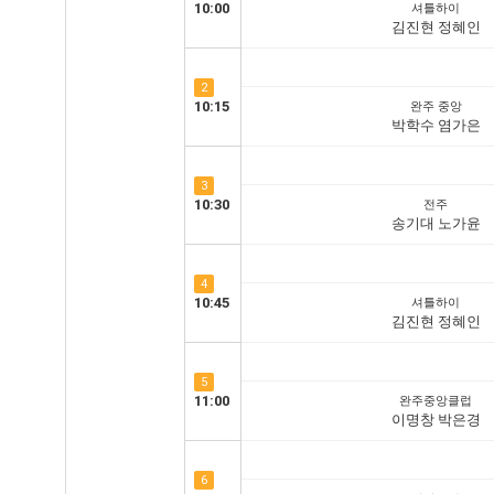
10:00
셔틀하이
김진현 정혜인
2
10:15
완주 중앙
박학수 염가은
3
10:30
전주
송기대 노가윤
4
10:45
셔틀하이
김진현 정혜인
5
11:00
완주중앙클럽
이명창 박은경
6