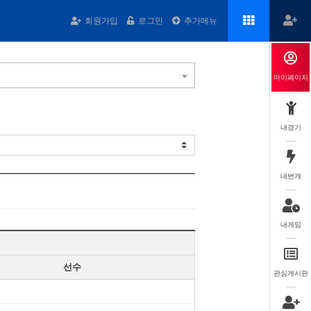
회원가입
로그인
추가메뉴
마이페이지
내경기
내번개
내게임
선수
관심게시판