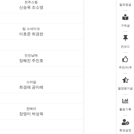
전주스윙
팔로윙글
신승욱 조소영
구독글
팀 스네이크
이호준 최경란
핀보드
진진남매
장혜진 주진호
추천/비추
스마일
최경래 공미례
별점평가글
전배아
활동기록
장영미 박성욱
환경설정