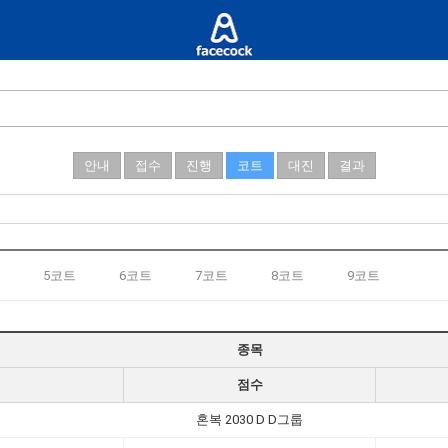
안내
접수
진행
코트
대진
결과
5코트
6코트
7코트
8코트
9코트
종목
점수
혼복 2030 D D그룹