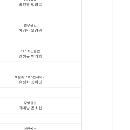
박진영 정영목
연무클럽
이영민 오경원
c+d 최강클럽
안성규 박기범
d 팀흑요석&윈자이어
유정화 장희경
중앙클럽
최대남 온초현
이번에는