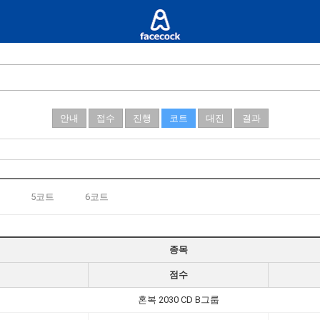
안내
접수
진행
코트
대진
결과
5코트
6코트
종목
점수
혼복 2030 CD B그룹