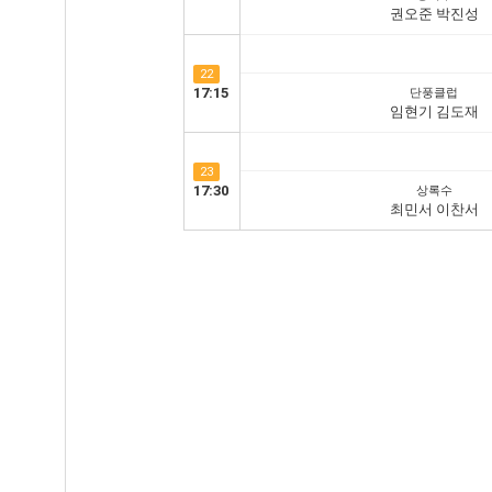
권오준 박진성
22
17:15
단풍클럽
임현기 김도재
23
17:30
상록수
최민서 이찬서