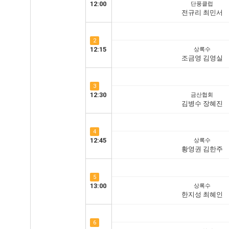
12:00
단풍클럽
전규리 최민서
2
12:15
상록수
조금영 김영실
3
12:30
금산협회
김병수 장혜진
4
12:45
상록수
황영권 김한주
5
13:00
상록수
한지성 최혜인
6