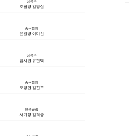
상록수
조금영 김영실
중구협회
윤일병 이미선
상록수
임시원 유현택
중구협회
모영헌 김진호
단풍클럽
서기정 김희중