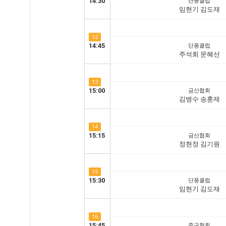
14:30
단풍클럽
임현기 김도재
12
14:45
단풍클럽
주석희 문혜선
13
15:00
금산협회
김병수 송훈제
14
15:15
금산협회
정현정 김기원
15
15:30
단풍클럽
임현기 김도재
16
15:45
중구협회