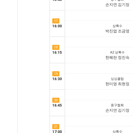
손지연 김기정
17
16:00
상록수
박진엽 조금영
18
16:15
A2 상록수
한혜란 정진숙
19
16:30
싱싱클럽
한미영 최현정
20
16:45
중구협회
손지연 김기정
21
17:00
상록수