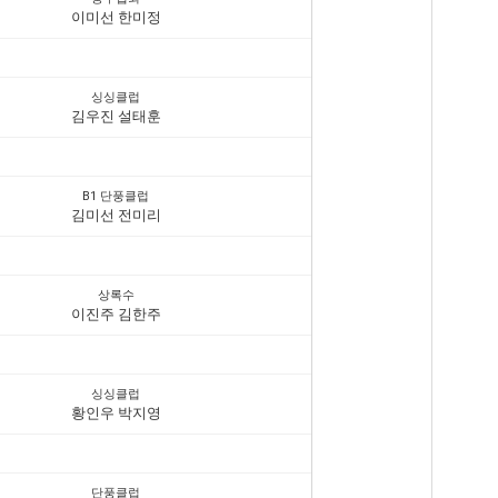
이미선 한미정
싱싱클럽
김우진 설태훈
B1 단풍클럽
김미선 전미리
상록수
이진주 김한주
싱싱클럽
황인우 박지영
단풍클럽