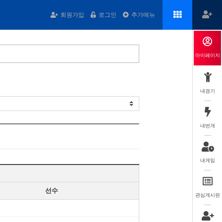
회원가입
로그인
추가메뉴
마이페이지
내경기
내번개
내게임
선수
관심게시판