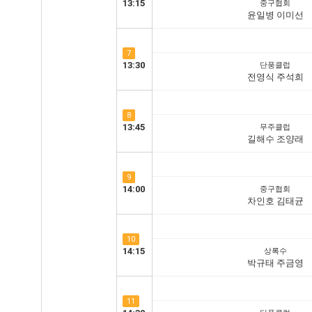
13:15
중구협회
윤일병 이미선
7
13:30
단풍클럽
전영식 주석희
8
13:45
무주클럽
길해수 조양래
9
14:00
중구협회
차인호 김태균
10
14:15
상록수
박규태 주금영
11