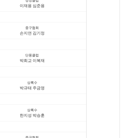
싱싱클럽
이재용 심준용
중구협회
손지연 김기정
단풍클럽
박희교 이복재
상록수
박규태 주금영
상록수
한지성 박승훈
중구협회