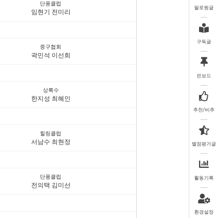
단풍클럽
팔로윙글
임현기 전미리
구독글
중구협회
곽민석 이선희
핀보드
상록수
한지성 최혜인
추천/비추
힐링클럽
서남수 최현정
별점평가글
단풍클럽
활동기록
전의택 김미선
환경설정