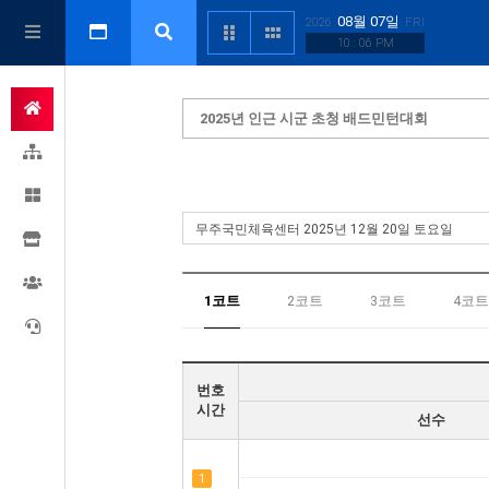
08월 07일
2026
FRI
10 : 06 PM
2025년 인근 시군 초청 배드민턴대회
1코트
2코트
3코트
4코트
번호
시간
선수
1