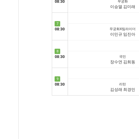
08:30
무궁화
이승열 김미래
7
08:30
무궁화X팀라이더
이민규 임진아
8
08:30
국민
장수연 김희동
9
08:30
리턴
김성래 최경민