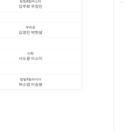
씽씽&팀버스터
강주희 우정민
부러운
김영민 박한샘
신화
서도원 이소미
참빛X팀라이더
박소영 이승원