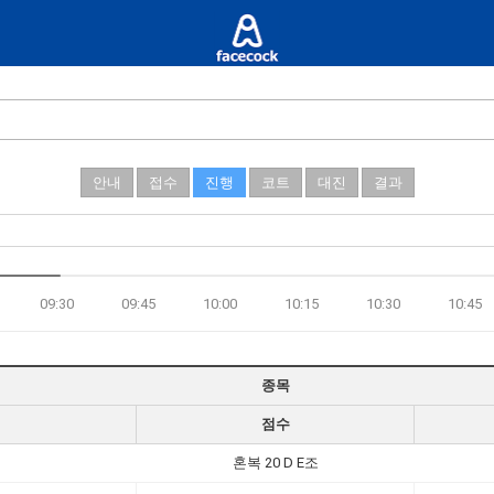
안내
접수
진행
코트
대진
결과
09:30
09:45
10:00
10:15
10:30
10:45
종목
점수
혼복 20 D E조