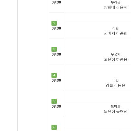
08:30
부러운
양희태 김윤지
2
08:30
리턴
권예지 이준희
3
08:30
무궁화
고은정 하승용
4
08:30
국민
김솔 김동윤
5
08:30
토마토
노유정 유현선
6