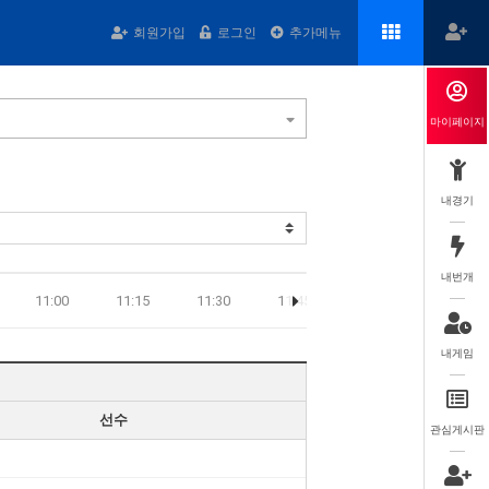
회원가입
로그인
추가메뉴
마이페이지
내경기
내번개
11:00
11:15
11:30
11:45
12:00
12:15
내게임
선수
관심게시판