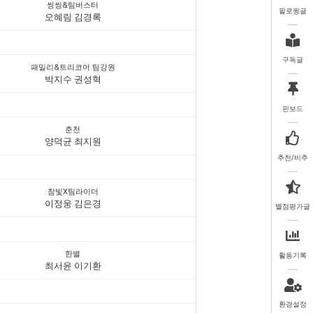
씽씽&팀버스터
팔로윙글
오혜림 김경록
구독글
패밀리&트리코어 팀강원
박지수 권성혁
핀보드
춘천
양덕균 최지원
추천/비추
참빛X팀라이더
이정웅 김은경
별점평가글
한별
활동기록
최서윤 이기환
환경설정