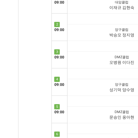
09:00
대암클럽
이재규 김현숙
2
09:00
양구클럽
박승모 정지영
3
09:00
DMZ클럽
오병원 이다진
4
09:00
양구클럽
성기덕 양수영
5
09:00
DMZ클럽
문승인 옹아현
6