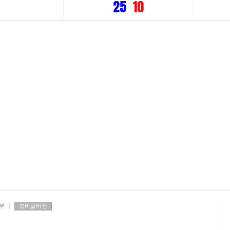
25
10
부
|
모바일버전