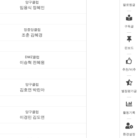
양구클럽
팔로윙글
임용식 정혜인
구독글
정중앙클럽
조춘 김혜경
핀보드
DMZ클럽
이승혁 전혜원
추천/비추
양구클럽
김호연 박린아
별점평가글
양구클럽
활동기록
이경민 김도연
환경설정