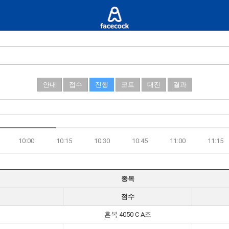
안내
접수
진행
코트
대진
결과
10:00
10:15
10:30
10:45
11:00
11:15
종목
점수
혼복 4050 C A조