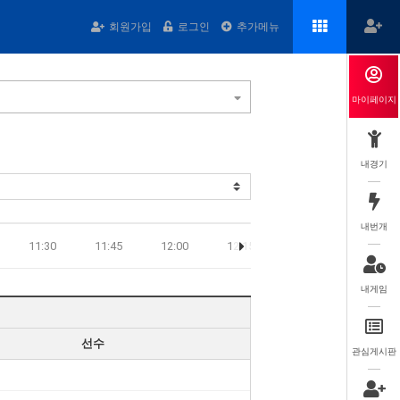
회원가입
로그인
추가메뉴
마이페이지
내경기
내번개
11:30
11:45
12:00
12:15
12:30
12:45
내게임
선수
관심게시판