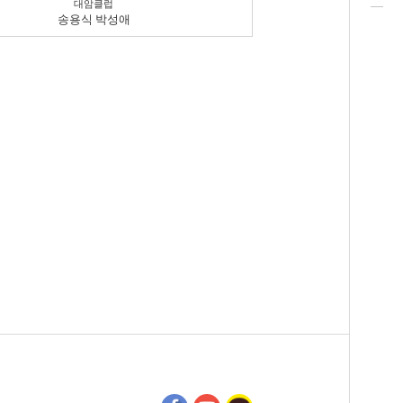
대암클럽
송용식 박성애