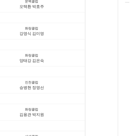
문백클럽
오택환 박효주
화랑클럽
강영식 김미영
화랑클럽
양태강 김은숙
진천클럽
승병현 정영선
화랑클럽
김용관 박지원