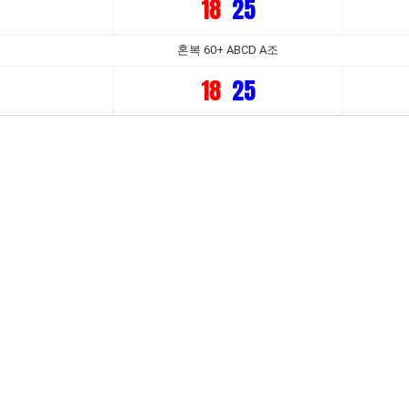
18
25
혼복 60+ ABCD A조
18
25