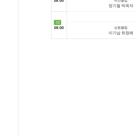
08:00
덕산클럽
정기철 박옥자
12
08:00
상원클럽
이기남 최창례