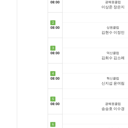
08:00
광혜원클럽
이상준 장은지
2
08:00
상원클럽
김현수 이정민
3
08:00
덕산클럽
김희수 김소례
4
08:00
혁신클럽
신지섭 윤여림
5
08:00
광혜원클럽
송승호 이수경
6