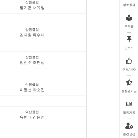
상원클럽
팔로윙글
염지훈 서유정
구독글
상원클럽
김다원 류수제
핀보드
상원클럽
임진수 조현정
추천/비추
상원클럽
이동선 박소진
별점평가글
덕산클럽
활동기록
유병대 김은영
환경설정