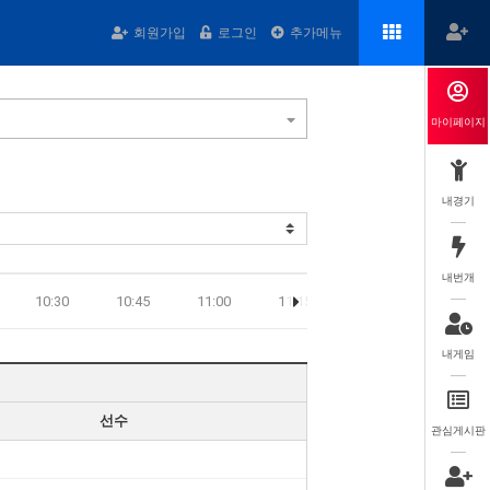
회원가입
로그인
추가메뉴
마이페이지
내경기
내번개
10:30
10:45
11:00
11:15
11:30
11:45
내게임
선수
관심게시판