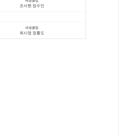
새샘클럽
조사현 장수인
새샘클럽
최시영 정홍도