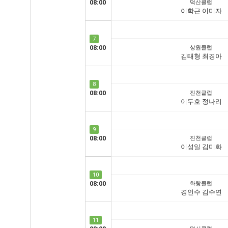
08:00
덕산클럽
이학근 이미자
7
08:00
상원클럽
김태형 최경아
8
08:00
진천클럽
이두호 정나리
9
08:00
진천클럽
이성일 김미화
10
08:00
화랑클럽
경인수 김수연
11