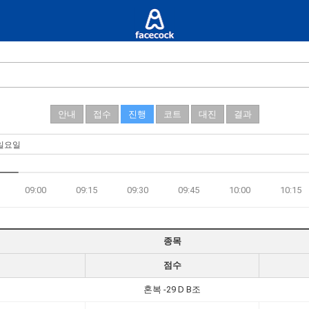
안내
접수
진행
코트
대진
결과
09:00
09:15
09:30
09:45
10:00
10:15
종목
점수
혼복 -29 D B조