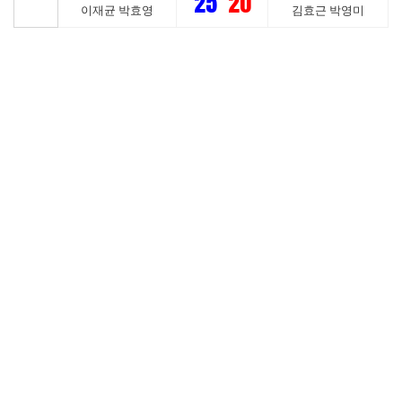
25
20
이재균 박효영
김효근 박영미