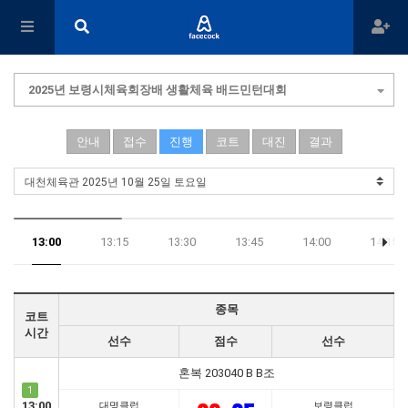
2025년 보령시체육회장배 생활체육 배드민턴대회
안내
접수
진행
코트
대진
결과
13:00
13:15
13:30
13:45
14:00
14:15
17:45
종목
코트
시간
선수
점수
선수
혼복 203040 B B조
1
13:00
대명클럽
보령클럽