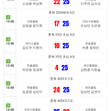
22
25
신성용 박상희
이주연 김오순
혼복 203040 B A조
2
17
25
13:00
대명클럽
민턴사랑클럽
김벙글 윤지현
조성빈 조은영
혼복 35전 초심 A조
3
10
25
13:00
에이스클럽
청솔클럽
김도우 이현지
허훈 정애진
혼복 35전 초심 A조
4
4
25
13:00
한울클럽
해오름클럽
박찬응 정경희
김현종 이한슬
혼복 4055 D C조
5
24
25
13:00
한울클럽
웅천클럽
임권영 김민이
임상빈 김연지
혼복 4055 D C조
6
13:00
민턴사랑클럽
보령클럽