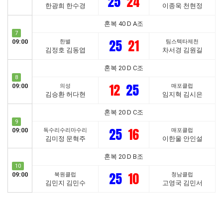
25
24
한광희 한수경
이종욱 천현정
혼복 40 D A조
7
25
21
09:00
한별
팀스텍타제천
김정호 김동엽
차서경 김원길
혼복 20 D C조
8
12
25
09:00
의성
매포클럽
김승환 허다현
임지혁 김시은
혼복 20 D C조
9
25
16
09:00
독수리수리마수리
매포클럽
김미정 문혁주
이한울 안인설
혼복 20 D B조
10
25
10
09:00
북원클럽
청남클럽
김민지 김민수
고영국 김민서