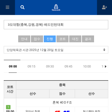
3도대항(충북,강원,경북) 배드민턴대회
안내
접수
진행
코트
대진
결과
09:00
09:15
09:30
09:45
10:00
10:15
17:45
종목
코트
시간
선수
점수
선수
혼복 40 D F조
1
09:00
알아서 칠께
팀스텍타 제천