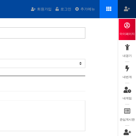
회원가입
로그인
추가메뉴
마이페이지
내경기
내번개
내게임
관심게시판