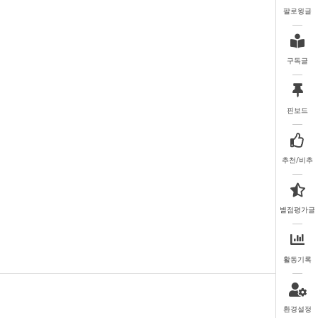
팔로윙글
구독글
핀보드
추천/비추
별점평가글
활동기록
환경설정