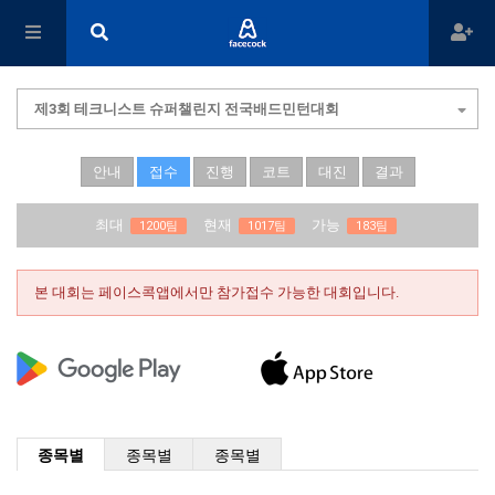
제3회 테크니스트 슈퍼챌린지 전국배드민턴대회
안내
접수
진행
코트
대진
결과
최대
현재
가능
1200팀
1017팀
183팀
본 대회는 페이스콕앱에서만 참가접수 가능한 대회입니다.
종목별
종목별
종목별