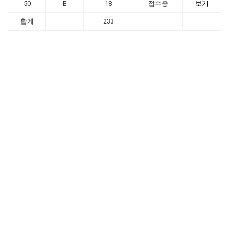
50
E
18
접수중
보기
합계
233