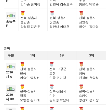
E
김다솜 전미정
김연옥 김손도수
황은정 박명순
전북-정읍시
전북-정읍시
전북-정읍시
중등부
호남중
정일중
정일중
F
장희정 김은우
최안나 이태후
박수빈 강다영
혼복
구분
1위
2위
3위
전북-정읍시
전북-고창군
전북-정읍시
2030
단풍
고창
정동
대 A
이승민 탁희선
인국 권미경
전경배 유양희
전북-정읍시
전북-정읍시
전북-정읍시
2030
정동
민턴
스카이
대 BC
모병준 김미례
김묘명 박윤태
양진희 정기창