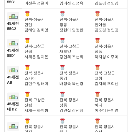
55C1
이선옥 정현아
양미선 신성옥
김도경 정인경
전북-정읍시
전북-정읍시
전북-정읍시
45세전
민턴
정동
한어울
55C2
김혜영 김희영
정현아 양영란
김도경 정인경
전북-고창군
전북-고창군
전북-정읍시
45세전
신림
새모양
정동
55D1
서채은 임지윤
강인혜 조선희
하지형 이주미
전북-정읍시
전북-정읍시
전북-고창군
45세전
스카이
중앙
고창
AB
김민주 정해미
배정숙 육선경
김지혜 조희선
전북-고창군
전북-정읍시
전북-정읍시
45세전
신림
정동
하나
대 D2
서채은 하지형
김연실 장선혜
이주미 문미영
전북-정읍시
전북-정읍시
전북-정읍시
연지
하나
수성