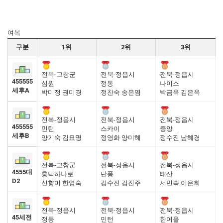
여복
구분
1위
2위
3위
전북-고창군
전북-정읍시
전북-정읍시
455555
심원
정동
나이스
세후A
박미정 권미경
정찬숙 송은염
박금옥 김은옥
전북-정읍시
전북-정읍시
전북-정읍시
455555
민턴
스카이
중앙
세후B
양기숙 김묘명
정영화 양미혜
정수진 남혜경
전북-고창군
전북-정읍시
전북-정읍시
4555대
흥덕하나로
단풍
태산
D2
신향미 한영숙
김수진 김진주
서민숙 이은희
전북-정읍시
전북-정읍시
전북-정읍시
45세전
정동
민턴
한어울