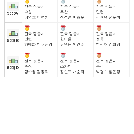
전북-정읍시
전북-정읍시
전북-정읍시
수성
두산
민턴
5060A
이인호 이덕혜
정성훈 이효순
김현숙 전준석
전북-정읍시
전북-정읍시
전북-정읍시
민턴
한어울
정동
50대 B
하태화 이서원겸
유영남 이경순
현상재 김희영
전북-정읍시
전북-정읍시
전북-정읍시
수성
스카이
수성
50대 D
정소영 김종희
김현무 배순희
박경수 황은정