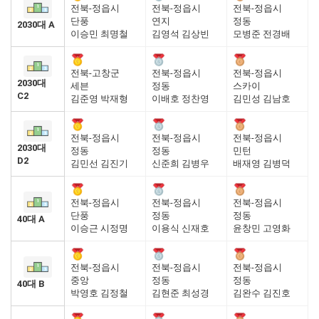
전북-정읍시
전북-정읍시
전북-정읍시
단풍
연지
정동
2030대 A
이승민 최명철
김영석 김상빈
모병준 전경배
전북-고창군
전북-정읍시
전북-정읍시
2030대
세븐
정동
스카이
C2
김준영 박재형
이배호 정찬영
김민성 김남호
전북-정읍시
전북-정읍시
전북-정읍시
2030대
정동
정동
민턴
D2
김민선 김진기
신준희 김병우
배재영 김병덕
전북-정읍시
전북-정읍시
전북-정읍시
단풍
정동
정동
40대 A
이승근 시정명
이용식 신재호
윤창민 고영화
전북-정읍시
전북-정읍시
전북-정읍시
중앙
정동
정동
40대 B
박영호 김정철
김현준 최성경
김완수 김진호