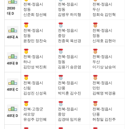
전북-정읍시
전북-정읍시
전북-정읍시
2030
정동
정동
두산
대 D
신준희 장선혜
김병우 하지형
정희숙 김민혁
전북-정읍시
전북-정읍시
전북-정읍시
정동
중앙
정동
40대 A
윤창민 정찬숙
천종욱 육선경
신재호 김현아
전북-정읍시
전북-정읍시
전북-정읍시
하나
정동
두산
40대 B
김만성 박진희
김용기 송은염
이기상 남승여
전북-정읍시
전북-정읍시
전북-정읍시
신림
단풍
민턴
40대 C
김성진 신성옥
박지훈 김수진
김혜영 박경용
전북-고창군
전북-정읍시
전북-정읍시
새모양
중앙
단풍
40대 D
유성주 강인혜
김경태 임지윤
허창일 김진주