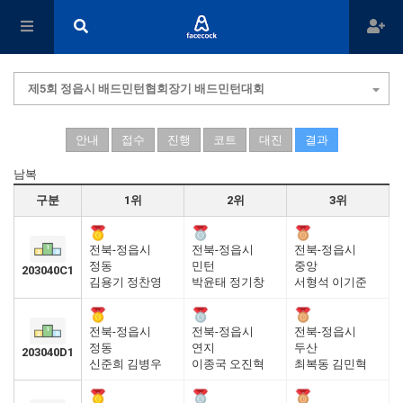
제5회 정읍시 배드민턴협회장기 배드민턴대회
안내
접수
진행
코트
대진
결과
남복
구분
1위
2위
3위
전북-정읍시
전북-정읍시
전북-정읍시
정동
민턴
중앙
203040C1
김용기 정찬영
박윤태 정기창
서형석 이기준
전북-정읍시
전북-정읍시
전북-정읍시
정동
연지
두산
203040D1
신준희 김병우
이종국 오진혁
최복동 김민혁