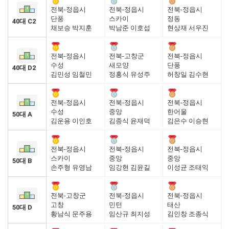
전북-정읍시
전북-정읍시
전북-정읍시
단풍
스카이
정동
40대 C2
채보승 박지훈
박남준 이호섭
현상재 서우진
전북-정읍시
전북-고창군
전북-정읍시
수성
새모양
단풍
40대 D2
김민성 임철민
정홍식 유성주
허창일 김수현
전북-정읍시
전북-정읍시
전북-정읍시
수성
중앙
한어울
50대 A
김운용 이인호
김종식 윤재덕
김은수 이승현
전북-정읍시
전북-정읍시
전북-정읍시
스카이
중앙
중앙
50대 B
손주형 유영남
임강현 김윤길
이성균 조태익
전북-고창군
전북-정읍시
전북-정읍시
고창
민턴
태산
50대 D
황남식 문주용
임산규 최지성
김인창 조종식