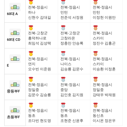
전북-정읍시
전북-정읍시
전북-정읍시
하나
민턴
민턴
60대 A
신현수 김대길
전준석 서정원
이정헌 이원만
전북-고창군
전북-고창군
전북-정읍시
흥덕하나로
고창라온
스카이
60대 CD
최임석 김성택
정충만 안승록
정진수 김홍곤
전북-정읍시
전북-정읍시
전북-정읍시
연지
나이스
스카이
E
오수빈 이준원
김승룡 김문수
이승환 이정훈
전북-정읍시
전북-정읍시
전북-정읍시
정일중
중앙
정일중
중등부F
김문수 김승룡
김인호 김지원
강태우 박재원
전북-정읍시
전북-정읍시
전북-정읍시
동초
동초
동신초
초등부F
조다빈 현도영
조현준 신윤후
이시온 정은우