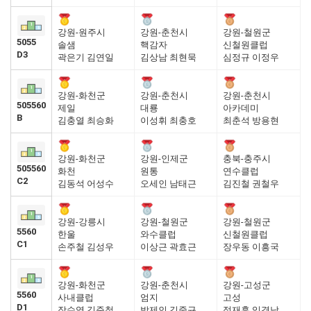
강원-원주시
강원-춘천시
강원-철원군
5055
솔샘
핵감자
신철원클럽
D3
곽은기 김연일
김상남 최현묵
심정규 이정우
강원-화천군
강원-춘천시
강원-춘천시
505560
제일
대룡
아카데미
B
김충열 최승화
이성휘 최충호
최춘석 방용현
강원-화천군
강원-인제군
충북-충주시
505560
화천
원통
연수클럽
C2
김동석 어성수
오세인 남태근
김진철 권철우
강원-강릉시
강원-철원군
강원-철원군
5560
한울
와수클럽
신철원클럽
C1
손주철 김성우
이상근 곽효근
장우동 이흥국
강원-화천군
강원-춘천시
강원-고성군
5560
사내클럽
엄지
고성
D1
장수영 김준철
박제인 김중규
정재훈 임경남