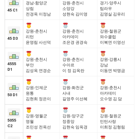
경남-함양군
강원-춘천시
경기-양주시
상림
소양강
팀라우
45 C1
전경옥 이정남
성현숙 김미영
김영실 김유리
강원-춘천시
강원-춘천시
강원-철원군
리턴
아카데미
와수클럽
45 D3
윤영림 사선덕
조은경 권경숙
이복연 이영선
강원-춘천시
강원-춘천시
강원-강릉시
4555
부안
수아르
강남
D1
김성옥 연경순
이 정 김옥란
이동연 박명금
강원-인제군
강원-화천군
강원-춘천시
원통
사내
아카데미
50 D1
김현희 정은이
길영주 이선혜
오수영 김 담
강원-영월군
강원-양구군
강원-철원군
5055
영월
정중앙
민턴사랑
C2
조민성 전옥선
김현숙 임옥경
이희정 김형림