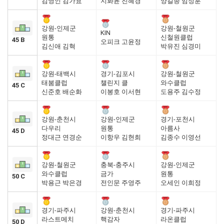
김영인 김가효
지화윤 진혜경
양길종 임정훈
강원-인제군
강원-철원군
KIN
원통
신철원클럽
45 B
오피크 고윤정
김신애 김혁
박유진 심경미
강원-태백시
경기-김포시
강원-철원군
태붐클럽
챌린지 클
와수클럽
45 C
신준호 배순화
이봉호 이서현
도용주 김수정
강원-춘천시
강원-인제군
경기-포천시
다우리
원통
아름사
45 D
정대근 연경순
이항우 김현희
김종수 이영선
강원-철원군
충북-충주시
강원-인제군
와수클럽
금가
원통
50 C
박용근 박은경
전인문 주영주
오세인 이희정
경기-파주시
강원-춘천시
경기-파주시
라스트메치
핵감자
라온클럽
50 D