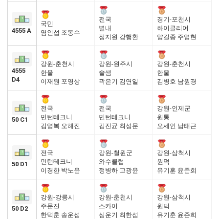
전국
경기-포천시
국민
별내
하이클리어
4555 A
염인섭 조동수
정지원 강행환
양길종 주영현
강원-춘천시
강원-원주시
강원-춘천시
4555
한울
솔샘
한울
D4
이재원 포영상
곽은기 김연일
김병호 남원경
전국
전국
강원-인제군
민턴테크니
민턴테크니
원통
50 C1
김영복 오해진
김진균 최성문
오세인 남태근
전국
강원-철원군
강원-삼척시
민턴테크니
와수클럽
원덕
50 D1
이경한 박노윤
정병하 고광윤
유기훈 윤준희
강원-강릉시
강원-춘천시
강원-삼척시
주문진
스카이
원덕
50 D2
한덕훈 송운섭
심운기 최한섭
유기훈 윤준희