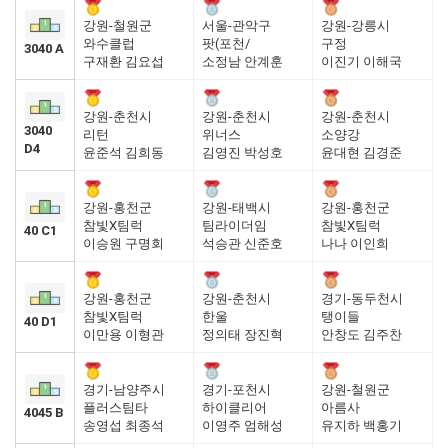
강원-철원군
서울-관악구
강원-강릉시
와수클럽
팟(포천/
구정
3040 A
구재환 김요섭
소정남 안계훈
이진기 이해국
강원-춘천시
강원-춘천시
강원-춘천시
3040
리턴
위너스
소양강
D4
윤준석 김희동
김영진 박성호
윤대현 김경준
강원-홍천군
강원-태백시
강원-홍천군
참빛X팀럭
팀라이더임
참빛X팀럭
40 C1
이승원 구명회
석승관 신준호
나나 이인희
강원-홍천군
강원-춘천시
경기-동두천시
참빛X팀럭
한울
탱이들
40 D1
이만용 이형관
정의태 장진혁
안창도 김주찬
경기-남양주시
경기-포천시
강원-철원군
플러스팀타
하이클리어
아름사
4045 B
송영섭 최종석
이영주 엄해성
유지하 백홍기