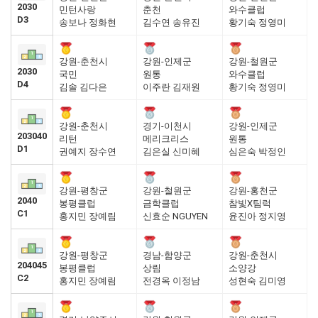
2030
민턴사랑
춘천
와수클럽
D3
송보나 정화현
김수연 송유진
황기숙 정영미
강원-춘천시
강원-인제군
강원-철원군
2030
국민
원통
와수클럽
D4
김솔 김다은
이주란 김재원
황기숙 정영미
강원-춘천시
경기-이천시
강원-인제군
203040
리턴
메리크리스
원통
D1
권예지 장수연
김은실 신미혜
심은숙 박정인
강원-평창군
강원-철원군
강원-홍천군
2040
봉평클럽
금학클럽
참빛X팀럭
C1
홍지민 장예림
신효순 NGUYEN
윤진아 정지영
강원-평창군
경남-함양군
강원-춘천시
204045
봉평클럽
상림
소양강
C2
홍지민 장예림
전경옥 이정남
성현숙 김미영