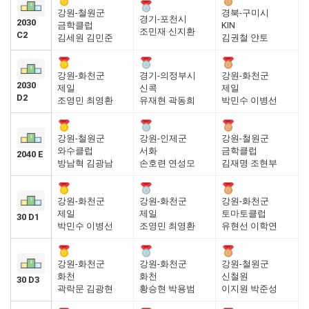
강원-철원군
경북-구미시
경기-포천시
2030
금학클럽
KIN
조민재 신지환
C2
김세원 김민준
김권철 얀토
강원-화천군
경기-의정부시
강원-화천군
2030
제일
신콕
제일
D2
조영민 최영환
유재현 곽동희
박민수 이병선
강원-철원군
강원-인제군
강원-철원군
와수클럽
서화
금학클럽
2040 E
방남혁 김광남
손호련 연성모
김재명 조현부
강원-화천군
강원-화천군
강원-화천군
제일
제일
토마토클럽
30 D1
박민수 이병선
조영민 최영환
유현선 이학연
강원-화천군
강원-화천군
강원-철원군
화천
화천
신철원
30 D3
곽락문 김광현
황승현 박용범
이지원 박준성