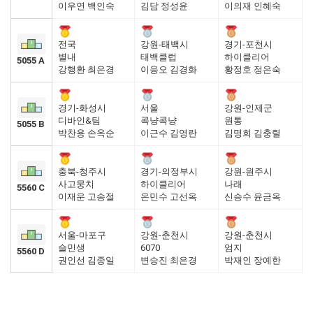
이우연 백인숙
김담 정성윤
이의재 인혜숙
전국
강원-태백시
경기-포천시
별내
태백클럽
하이클리어
5055 A
강행환 최은경
이응오 김경화
황정호 정은숙
경기-화성시
서울
강원-인제군
디바인&팀
콕냥콕냥
원통
5055 B
박찬용 손옥순
이근수 김영란
김명희 김충렬
충북-청주시
경기-의정부시
강원-원주시
사고뭉치
하이클리어
나래
5560 C
이재운 고송절
온민수 고선옥
신승수 윤금옥
서울-마포구
강원-춘천시
강원-춘천시
슬민생
6070
엄지
5560 D
권인선 김종일
변승진 최은경
박재인 장예한