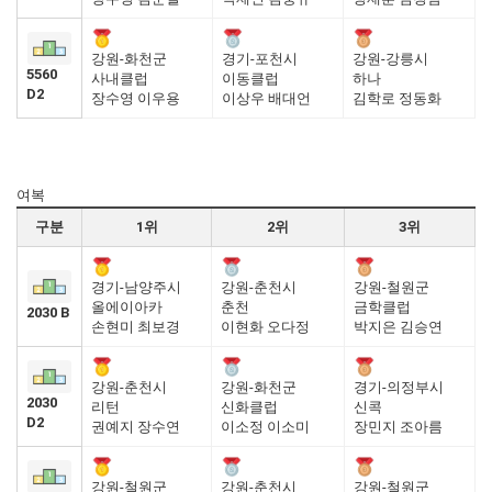
강원-화천군
경기-포천시
강원-강릉시
5560
사내클럽
이동클럽
하나
D2
장수영 이우용
이상우 배대언
김학로 정동화
여복
구분
1위
2위
3위
경기-남양주시
강원-춘천시
강원-철원군
올에이아카
춘천
금학클럽
2030 B
손현미 최보경
이현화 오다정
박지은 김승연
강원-춘천시
강원-화천군
경기-의정부시
2030
리턴
신화클럽
신콕
D2
권예지 장수연
이소정 이소미
장민지 조아름
강원-철원군
강원-춘천시
강원-철원군