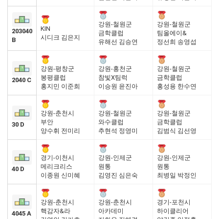
강원-철원군
강원-철원군
KIN
203040
금학클럽
팀올에이&
시디크 김은지
B
유해선 김승연
정선희 송영섭
강원-평창군
강원-홍천군
강원-철원군
봉평클럽
참빛X팀럭
금학클럽
2040 C
홍지민 이준희
이승원 윤진아
홍성용 한수연
강원-춘천시
강원-철원군
강원-철원군
부안
와수클럽
금학클럽
30 D
양수휘 전미리
추현석 정영미
김범식 김선영
경기-이천시
강원-인제군
강원-인제군
메리크리스
원통
원통
40 D
이종원 신미혜
김영진 심은숙
최병일 박정인
강원-춘천시
강원-춘천시
경기-포천시
핵감자&라
아카데미
하이클리어
4045 A