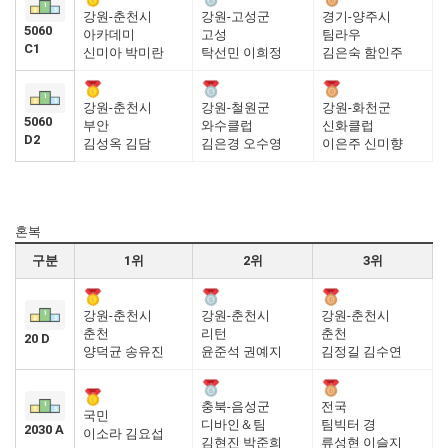
강원-춘천시
강원-고성군
경기-양주시
5060
아카데미
고성
팀라우
C1
신미아 박미란
탁선민 이희정
김은숙 함인주
강원-춘천시
강원-철원군
강원-화천군
5060
부안
와수클럽
신화클럽
D2
김성옥 김담
김은경 오수영
이은주 신미향
혼복
구분
1위
2위
3위
강원-춘천시
강원-춘천시
강원-춘천시
춘천
리턴
춘천
20 D
양덕균 송유진
윤준석 권예지
김정길 김수연
충북-음성군
전국
국민
디바인＆팀
팀빅터 경
2030 A
이소라 김요섭
김현진 박준희
류성현 이슬지