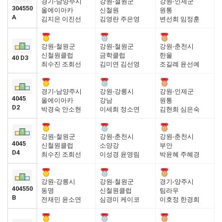
경기-남양주시
강원-철원군
강원-인제군
304550
올에이아카
신철원
원통
A
김지은 이진선
김영란 주은영
변선희 임정훈
강원-철원군
강원-철원군
강원-춘천시
신철원클럽
금학클럽
한울
40 D3
최수진 조희선
김미연 김선영
조길례 윤선예
경기-남양주시
강원-강릉시
강원-인제군
4045
올에이아카
강남
원통
D2
박경숙 안소현
이세희 정소연
김현희 심은숙
강원-철원군
강원-춘천시
강원-춘천시
4045
신철원클럽
소양강
부안
D4
최수진 조희선
이성경 윤영림
박윤혜 주혜경
강원-강릉시
강원-철원군
경기-양주시
404550
동명
신철원클럽
팀라우
B
전재민 윤소연
심경미 케이코
이호정 한경희