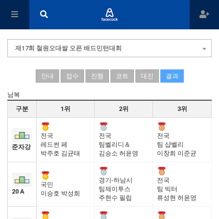
제17회 철원오대쌀 오픈 배드민턴대회
안내
접수
진행
코트
대진
결과
남복
구분
1위
2위
3위
전국
전국
전국
레드썬 페
팀벨리디＆
팀 샵벨리
준자강
박주호 김균태
김승소 허윤영
이창희 이준균
경기-하남시
전국
국민
팀제이투스
팀 빅터
20 A
이승호 박성희
주현수 필립
류성현 허윤영