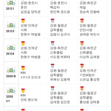
강원-춘천시
강원-춘천시
강원-화천군
춘천
핵감자
제일
20 D1
김정길 양덕균
한민혁 권도윤
정승옥 전왕배
강원-인제군
강원-철원군
강원-철원군
서화
금학클럽
민턴사랑
20 D3
한현수 박범용
김범식 김규식
권재윤 박민서
강원-인제군
강원-화천군
강원-화천군
서화
신화클럽
신화클럽
20 D4
한현수 박범용
서도원 박희태
이상옥 김재원
강원-철원군
강원-인제군
KIN
금학클럽
기린&팀라
2030 B
시디크 오피크
유해선 김동력
소은섭 홍성현
강원-철원군
강원-철원군
KIN
2030
금학클럽
금학클럽
얀토 핸드릭
C1
김세원 김민준
홍성용 강태종