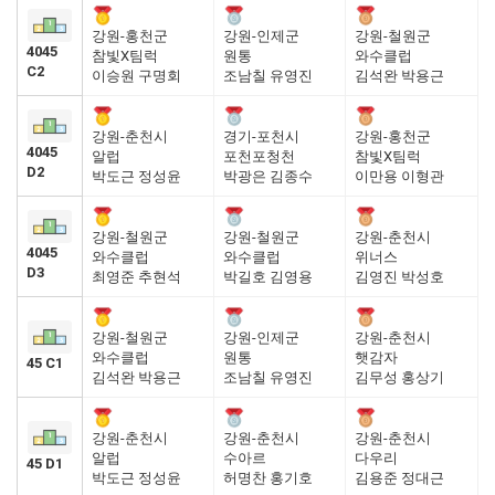
강원-홍천군
강원-인제군
강원-철원군
4045
참빛X팀럭
원통
와수클럽
C2
이승원 구명회
조남칠 유영진
김석완 박용근
강원-춘천시
경기-포천시
강원-홍천군
4045
알럽
포천포청천
참빛X팀럭
D2
박도근 정성윤
박광은 김종수
이만용 이형관
강원-철원군
강원-철원군
강원-춘천시
4045
와수클럽
와수클럽
위너스
D3
최영준 추현석
박길호 김영용
김영진 박성호
강원-철원군
강원-인제군
강원-춘천시
와수클럽
원통
햇감자
45 C1
김석완 박용근
조남칠 유영진
김무성 홍상기
강원-춘천시
강원-춘천시
강원-춘천시
알럽
수아르
다우리
45 D1
박도근 정성윤
허명찬 홍기호
김용준 정대근