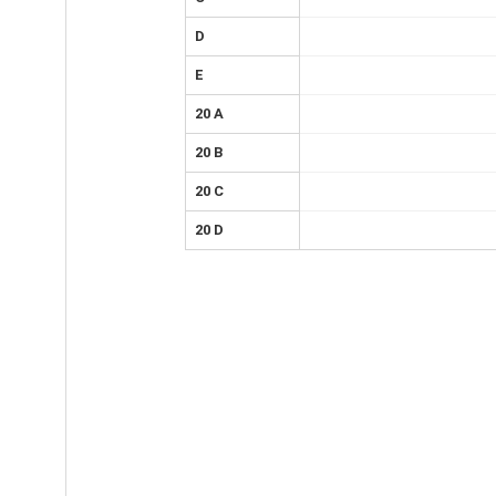
D
E
20 A
20 B
20 C
20 D