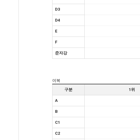
D3
D4
E
F
준자강
여복
구분
1위
A
B
C1
C2