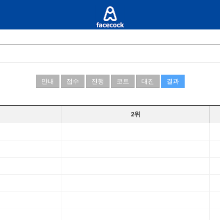
안내
접수
진행
코트
대진
결과
2위