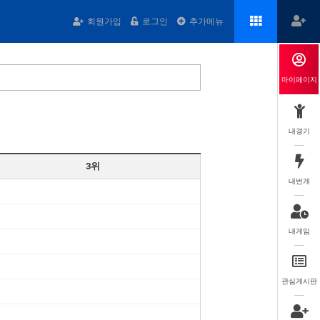
회원가입
로그인
추가메뉴
마이페이지
내경기
3위
내번개
내게임
관심게시판