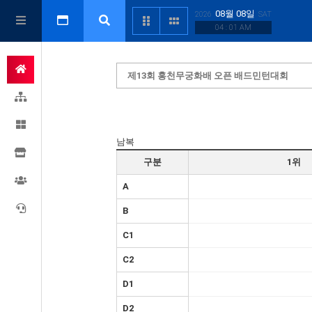
08월 08일
2026
SAT
04 : 01 AM
제13회 홍천무궁화배 오픈 배드민턴대회
남복
구분
1위
A
B
C1
C2
D1
D2