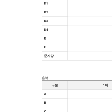
D1
D2
D3
D4
E
F
준자강
혼복
구분
1위
A
B
C