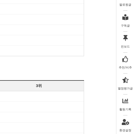
팔로윙글
구독글
핀보드
추천/비추
3위
별점평가글
활동기록
환경설정