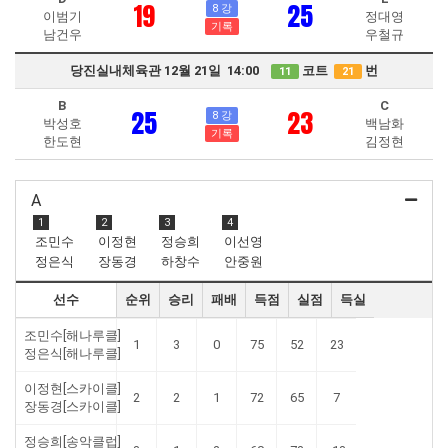
19
25
8 강
이범기
정대영
기록
남건우
우철규
당진실내체육관 12월 21일 14:00
코트
번
11
21
B
C
25
23
8 강
박성호
백남화
기록
한도현
김정현
A
1
2
3
4
조민수
이정현
정승희
이선영
정은식
장동경
하창수
안중원
선수
순위
승리
패배
득점
실점
득실
조민수[해나루클]
1
3
0
75
52
23
정은식[해나루클]
이정현[스카이클]
2
2
1
72
65
7
장동경[스카이클]
정승희[송악클럽]