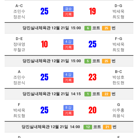
A-C
D-G
25
19
결승
조민수
박세욱
기록
정은식
최도형
당진실내체육관 12월 21일 15:00
코트
번
6
25
D-E
F-G
10
25
4 강
정대영
박세욱
기록
우철규
최도형
당진실내체육관 12월 21일 15:00
코트
번
5
25
A
B-C
25
23
4 강
조민수
박성호
기록
정은식
한도현
당진실내체육관 12월 21일 14:15
코트
번
1
22
F
G
25
20
8 강
박세욱
이주홍
기록
최도형
최용식
당진실내체육관 12월 21일 14:00
코트
번
12
21
D
E