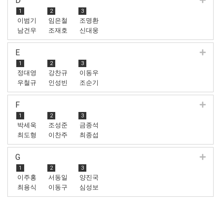
D
1
2
3
이범기
임은철
조명환
남건우
조재호
신대웅
E
1
2
3
정대영
강찬규
이동우
우철규
인성빈
조순기
F
1
2
3
박세욱
조성준
금종석
최도형
이찬주
최종섭
G
1
2
3
이주홍
서동일
양진국
최용식
이동구
심성보