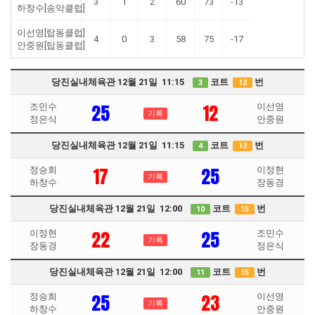
3
1
2
60
73
-13
하창수[송악클럽]
이선영[탑동클럽]
4
0
3
58
75
-17
안중원[탑동클럽]
당진실내체육관 12월 21일 11:15
코트
번
3
12
25
12
조민수
이선영
기록
정은식
안중원
당진실내체육관 12월 21일 11:15
코트
번
4
12
17
25
정승희
이정현
기록
하창수
장동경
당진실내체육관 12월 21일 12:00
코트
번
10
15
22
25
이정현
조민수
기록
장동경
정은식
당진실내체육관 12월 21일 12:00
코트
번
11
15
25
23
정승희
이선영
기록
하창수
안중원