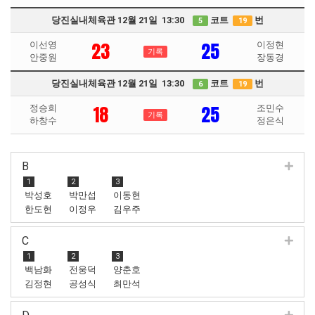
당진실내체육관 12월 21일 13:30
코트
번
5
19
23
25
이선영
이정현
기록
안중원
장동경
당진실내체육관 12월 21일 13:30
코트
번
6
19
18
25
정승희
조민수
기록
하창수
정은식
B
1
2
3
박성호
박만섭
이동현
한도현
이정우
김우주
C
1
2
3
백남화
전웅덕
양춘호
김정현
공성식
최만석