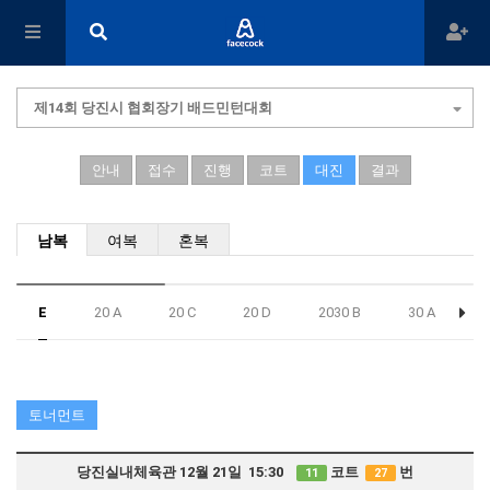
제14회 당진시 협회장기 배드민턴대회
안내
접수
진행
코트
대진
결과
남복
여복
혼복
E
20 A
20 C
20 D
2030 B
30 A
3
토너먼트
당진실내체육관 12월 21일 15:30
코트
번
11
27