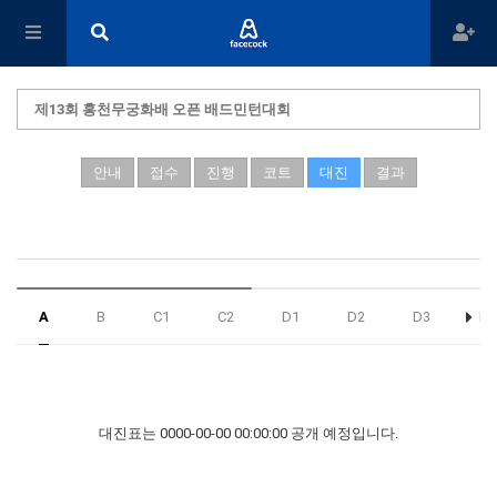
제13회 홍천무궁화배 오픈 배드민턴대회
안내
접수
진행
코트
대진
결과
A
B
C1
C2
D1
D2
D3
D4
대진표는 0000-00-00 00:00:00 공개 예정입니다.