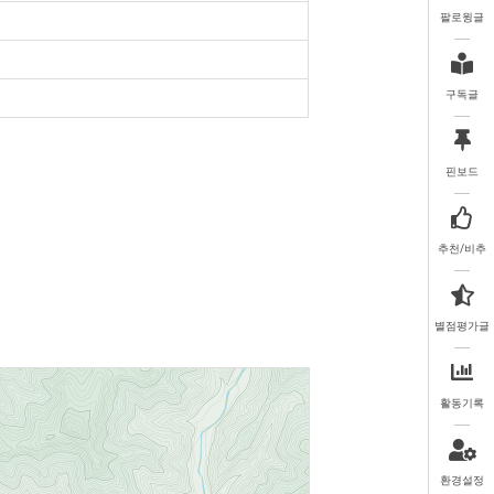
팔로윙글
구독글
핀보드
추천/비추
별점평가글
활동기록
환경설정