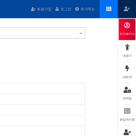
회원가입
로그인
추가메뉴
마이페이지
내경기
내번개
내게임
관심게시판