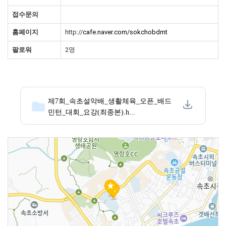
접수문의
홈페이지
http://
cafe.naver.com/sokchobdmt
팔로워
2명
제7회_속초설악배_생활체육_오픈_배드
민턴_대회_요강(최종본).h...