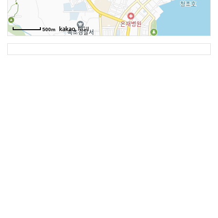
, NGII
500m