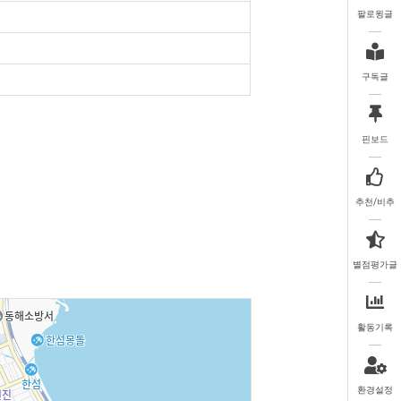
팔로윙글
구독글
핀보드
추천/비추
별점평가글
활동기록
환경설정