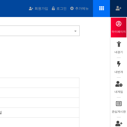
회원가입
로그인
추가메뉴
마이페이지
내경기
내번개
내게임
관심게시판
일