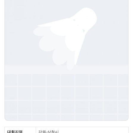
대회지역
강원-삼척시