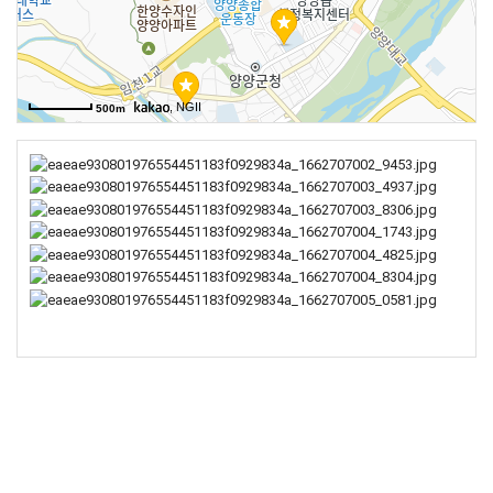
, NGII
500m