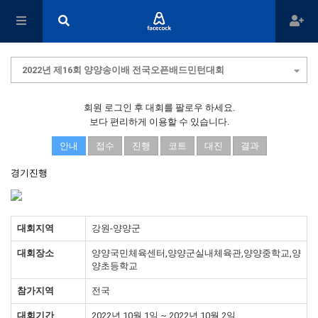
2022년 제16회 양양송이배 전국오픈배드민턴대회
회원 로그인 후 대회를 팔로우 하세요.
보다 편리하게 이용할 수 있습니다.
안내
접수
진행
코트
대진
결과
경기진행
대회지역
강원-양양군
대회장소
양양국민체육센터,양양군실내체육관,양양중학교,양
양초등학교
참가지역
전국
대회기간
2022년 10월 1일 ~ 2022년 10월 2일