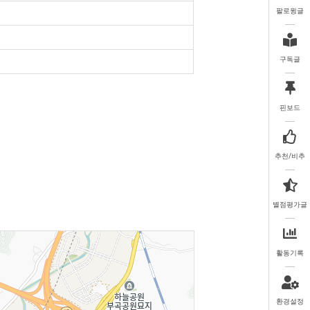
팔로윙글
구독글
핀보드
추천/비추
별점평가글
활동기록
환경설정