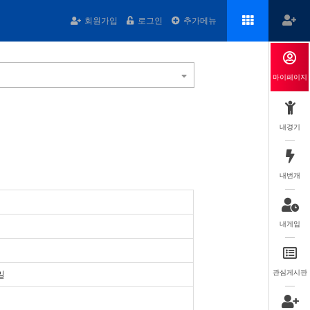
회원가입
로그인
추가메뉴
마이페이지
내경기
내번개
내게임
관심게시판
일
일