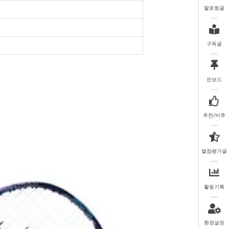
팔로윙글
구독글
핀보드
추천/비추
별점평가글
활동기록
환경설정