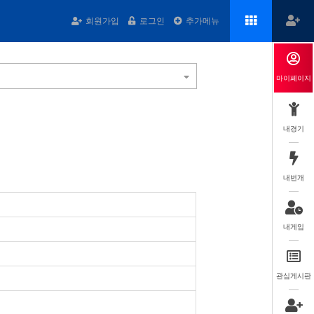
회원가입
로그인
추가메뉴
마이페이지
내경기
내번개
내게임
관심게시판