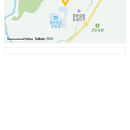
, NGII
500m