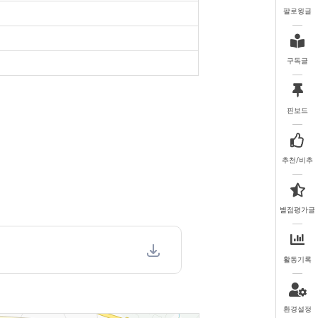
팔로윙글
구독글
핀보드
추천/비추
별점평가글
활동기록
환경설정