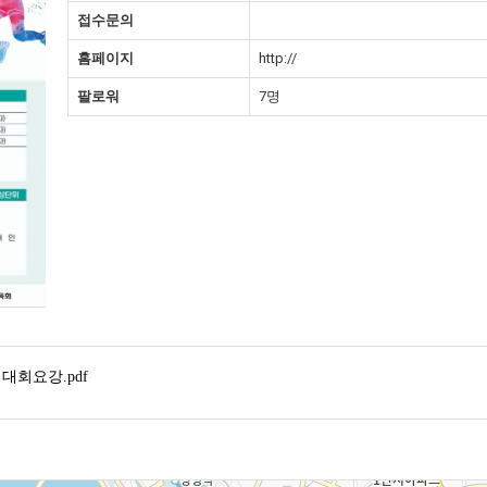
접수문의
홈페이지
http://
팔로워
7명
회요강.pdf