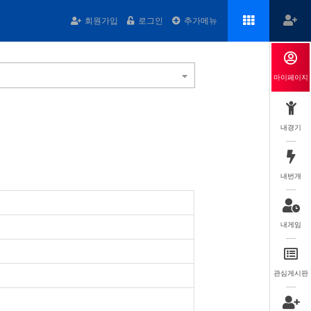
회원가입
로그인
추가메뉴
마이페이지
내경기
내번개
내게임
관심게시판