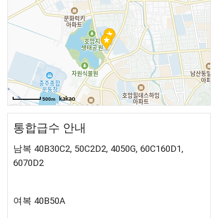
500m
통합급수 안내
남복 40B
30C2,
50C2D2,
4050G, 60C160D1,
6070D2
여복 40B50A