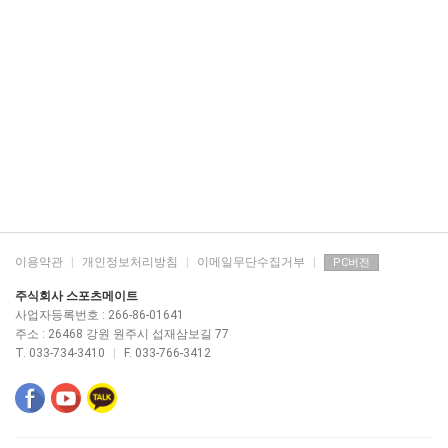
이용약관
|
개인정보처리방침
|
이메일무단수집거부
|
PC버전
주식회사 스포츠메이트
사업자등록번호 : 266-86-01641
주소 : 26468 강원 원주시 섭재삼보길 77
T. 033-734-3410
|
F. 033-766-3412