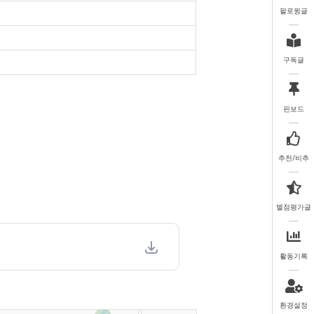
팔로윙글
구독글
핀보드
추천/비추
별점평가글
활동기록
환경설정