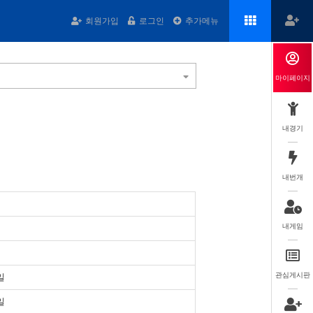
회원가입
로그인
추가메뉴
마이페이지
내경기
내번개
내게임
관심게시판
일
일