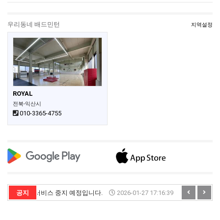
우리동네 배드민턴
지역설정
ROYAL
전북-익산시
010-3365-4755
벽 1시~6시 서비스 중지 예정입니다.
공지
2026-01-27 17:16:39
서버 작업