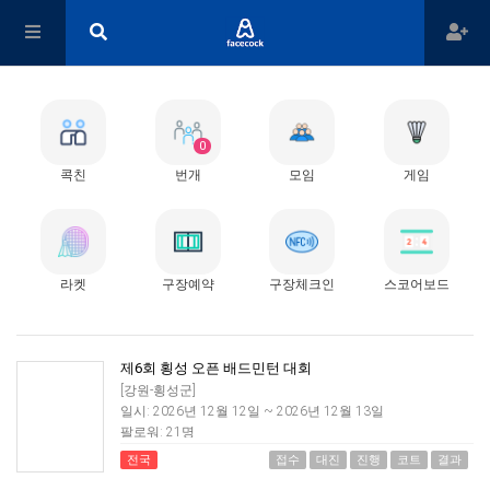
하루동안 열지 않기
0
콕친
번개
모임
게임
라켓
구장예약
구장체크인
스코어보드
제6회 횡성 오픈 배드민턴 대회
[강원-횡성군]
일시: 2026년 12월 12일 ~ 2026년 12월 13일
팔로워: 21명
전국
접수
대진
진행
코트
결과