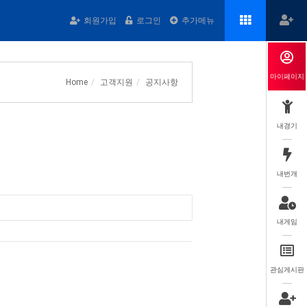
회원가입
로그인
추가메뉴
마이페이지
Home
고객지원
공지사항
내경기
내번개
내게임
관심게시판