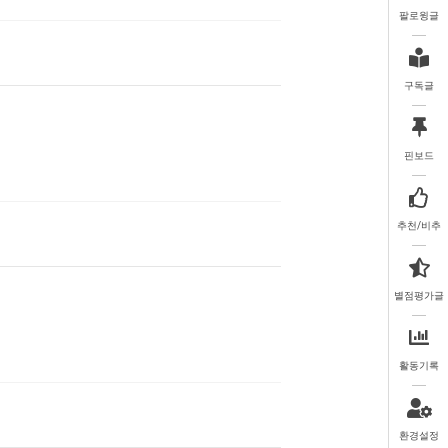
팔로윙글
구독글
핀보드
추천/비추
별점평가글
활동기록
환경설정