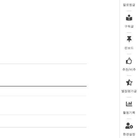
팔로윙글
구독글
핀보드
추천/비추
별점평가글
활동기록
환경설정