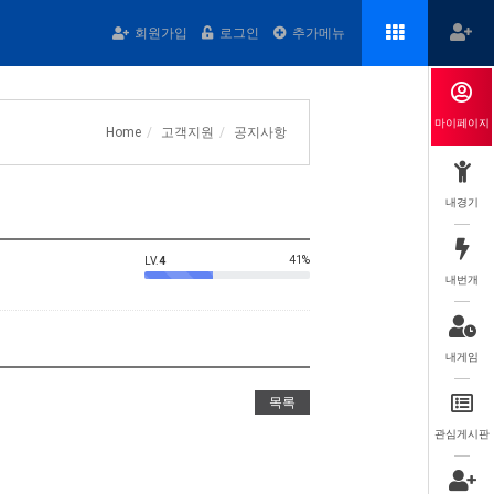
회원가입
로그인
추가메뉴
마이페이지
Home
고객지원
공지사항
내경기
41%
LV.
4
내번개
내게임
목록
관심게시판