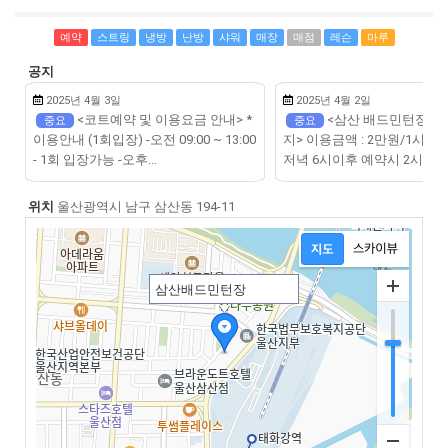
예약
스트링
냉방
난방
샤워
매장
매점
레슨
마루
공지
2025년 4월 3일
2025년 4월 2일
<코트예약 및 이용요금 안내> *
<삼산 배드민턴장 예
중요
중요
이용안내 (1회입장) -오전 09:00 ~ 13:00
지> 이용금액 : 2만원/1시간(1
- 1회 입장가능 -오후...
저녁 6시이후 예약시 2시간 이상
위치
울산광역시 남구 삼산동 194-11
삼산배드민턴장