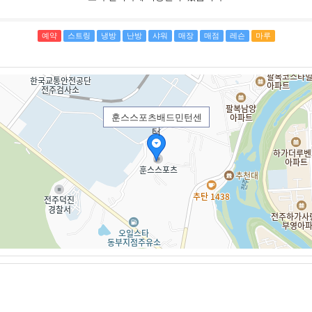
예약
스트링
냉방
난방
샤워
매장
매점
레슨
마루
훈스스포츠배드민턴센
터