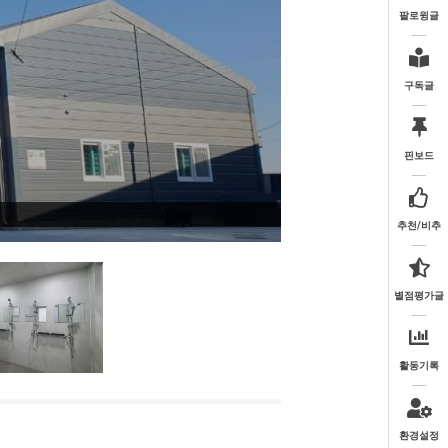
팔로윙글
구독글
핀보드
추천/비추
별점평가글
활동기록
환경설정