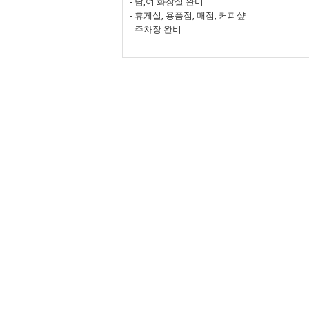
- 남,여 화장실 완비
- 휴게실, 용품점, 매점, 커피샾
- 주차장 완비