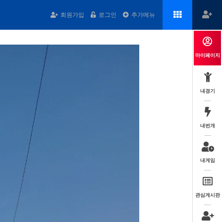
회원가입
로그인
추가메뉴
마이페이지
내경기
내번개
내게임
관심게시판